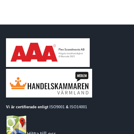
Vi är certifierade enligt
ISO9001
&
ISO14001
Hitta till oss