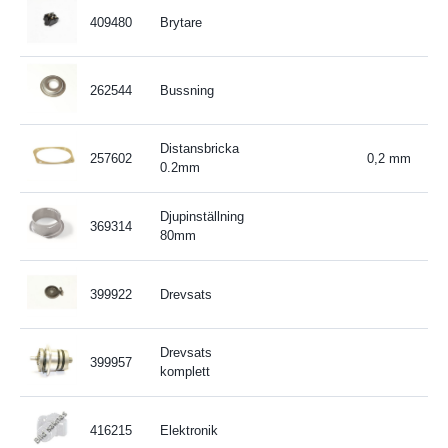
409480
Brytare
262544
Bussning
Distansbricka
257602
0,2 mm
0.2mm
Djupinställning
369314
80mm
399922
Drevsats
Drevsats
399957
komplett
416215
Elektronik