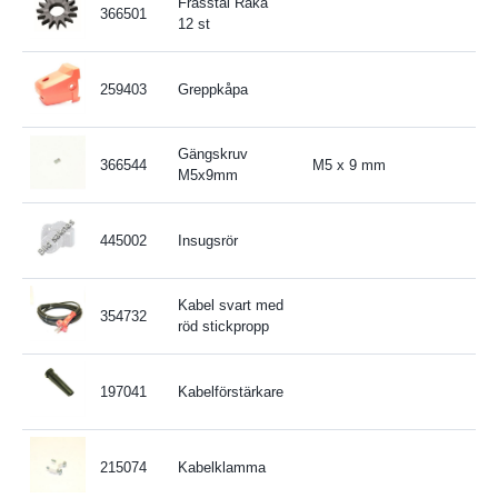
Frässtål Raka
366501
12 st
259403
Greppkåpa
Gängskruv
366544
M5 x 9 mm
M5x9mm
445002
Insugsrör
Kabel svart med
354732
röd stickpropp
197041
Kabelförstärkare
215074
Kabelklamma