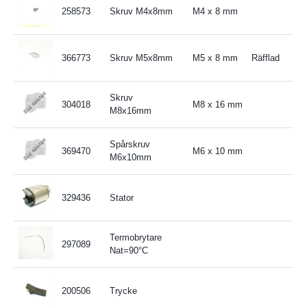
258573
Skruv M4x8mm
M4 x 8 mm
366773
Skruv M5x8mm
M5 x 8 mm
Räfflad
Skruv
304018
M8 x 16 mm
M8x16mm
Spårskruv
369470
M6 x 10 mm
M6x10mm
329436
Stator
Termobrytare
297089
Nat=90°C
200506
Trycke