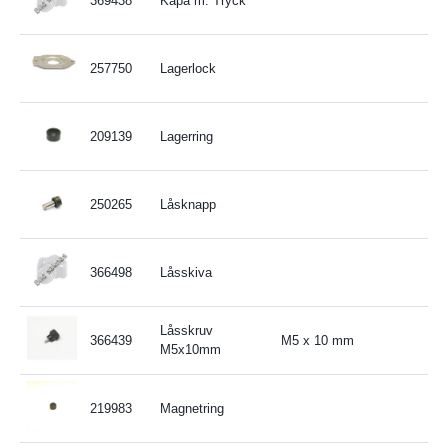
369438
Kåpa m. Tryck
257750
Lagerlock
209139
Lagerring
250265
Låsknapp
366498
Låsskiva
Låsskruv
366439
M5 x 10 mm
M5x10mm
219983
Magnetring