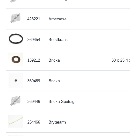
428221
Arbetsaxel
369454
Borstkrans
159212
Bricka
50 x 25,4 x 
369489
Bricka
369446
Bricka Spetsig
254466
Brytararm