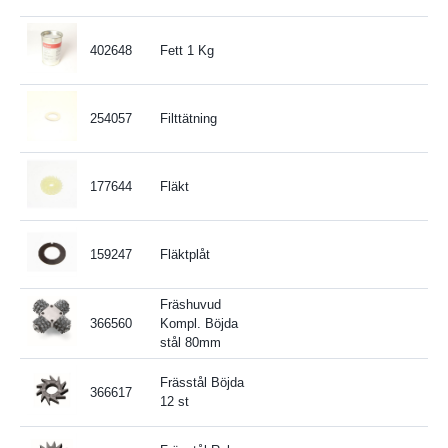
402648
Fett 1 Kg
254057
Filttätning
177644
Fläkt
159247
Fläktplåt
Fräshuvud
366560
Kompl. Böjda
stål 80mm
Frässtål Böjda
366617
12 st