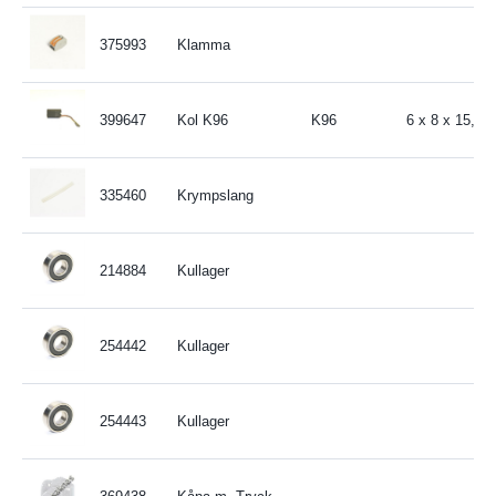
375993
Klamma
399647
Kol K96
K96
6 x 8 x 15,9
335460
Krympslang
214884
Kullager
254442
Kullager
254443
Kullager