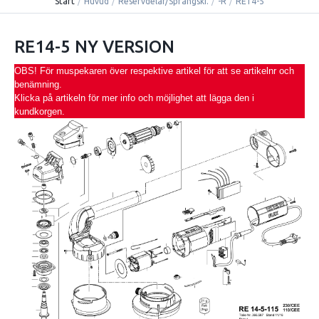
Start
/
Huvud
/
Reservdelar/Sprängski.
/
-R
/
RE14-5
RE14-5 NY VERSION
OBS! För muspekaren över respektive artikel för att se artikelnr och
benämning.
Klicka på artikeln för mer info och möjlighet att lägga den i
kundkorgen.