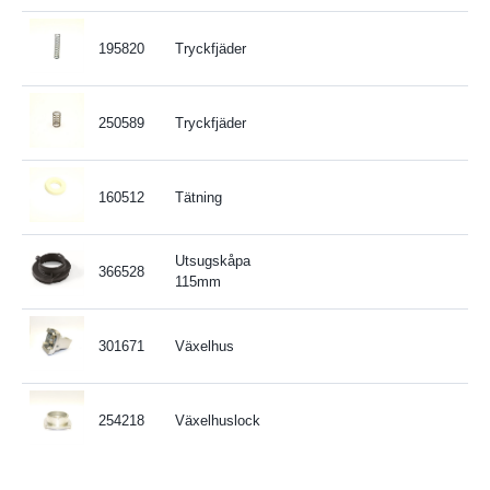
195820
Tryckfjäder
250589
Tryckfjäder
160512
Tätning
Utsugskåpa
366528
115mm
301671
Växelhus
254218
Växelhuslock