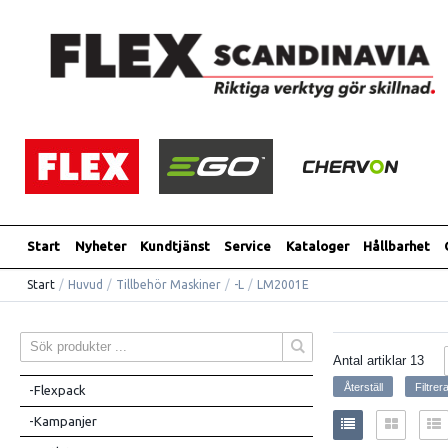
Start
Nyheter
Kundtjänst
Service
Kataloger
Hållbarhet
Start
/
Huvud
/
Tillbehör Maskiner
/
-L
/
LM2001E
Antal artiklar
13
-Flexpack
-Kampanjer