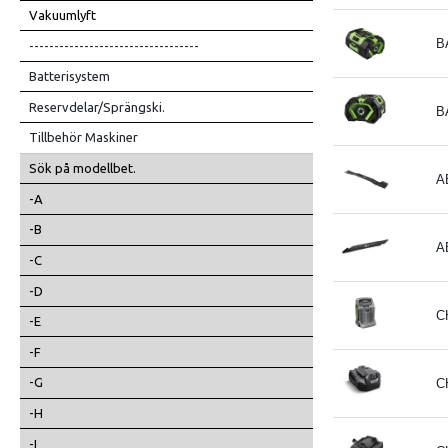
Vakuumlyft
B
----------------------------------
Batterisystem
Reservdelar/Sprängski.
B
Tillbehör Maskiner
Sök på modellbet.
A
-A
-B
A
-C
-D
C
-E
-F
-G
C
-H
-I