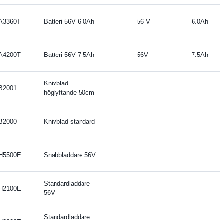
A3360T
Batteri 56V 6.0Ah
56 V
6.0Ah
A4200T
Batteri 56V 7.5Ah
56V
7.5Ah
Knivblad
B2001
höglyftande 50cm
B2000
Knivblad standard
H5500E
Snabbladdare 56V
Standardladdare
H2100E
56V
Standardladdare