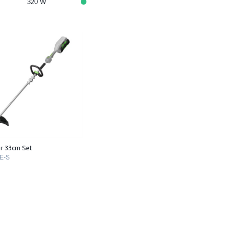
320 W
r 33cm Set
E-S