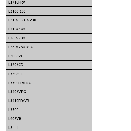
L1710FRA
L2100 230
L21-6, L24-6 230
L21-8 180
L26-6 230
L26-6 230 DCG
L2806VC
L3206CD
L3208CD
L3309FR/FRG
L3406VRG
L3410FR/VR
L3709
L602VR
L8-11