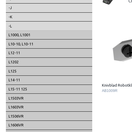
C
-J
-K
-L
L1000, L1001
L10-10, L10-11
L12-11
L1202
L125
L14-11
Knivblad Robotkl
L15-11 125
AB1009R
L1503VR
L1603VR
L1506VR
L1606VR