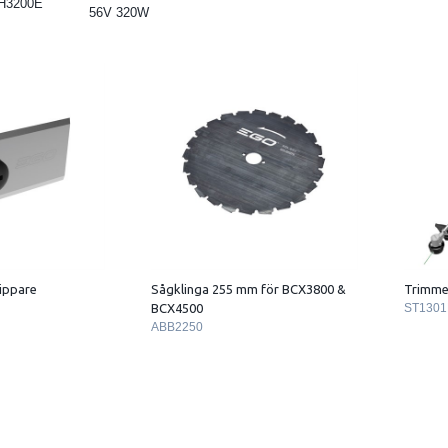
H3200E
56V 320W
ippare
Sågklinga 255 mm för BCX3800 &
Trimme
BCX4500
ST1301
ABB2250