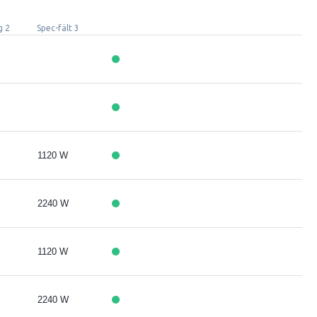
g 2
Spec-fält 3
1120 W
2240 W
1120 W
2240 W