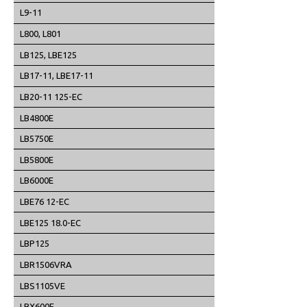
L9-11
L800, L801
LB125, LBE125
LB17-11, LBE17-11
LB20-11 125-EC
LB4800E
LB5750E
LB5800E
LB6000E
LBE76 12-EC
LBE125 18.0-EC
LBP125
LBR1506VRA
LBS1105VE
LBX600E