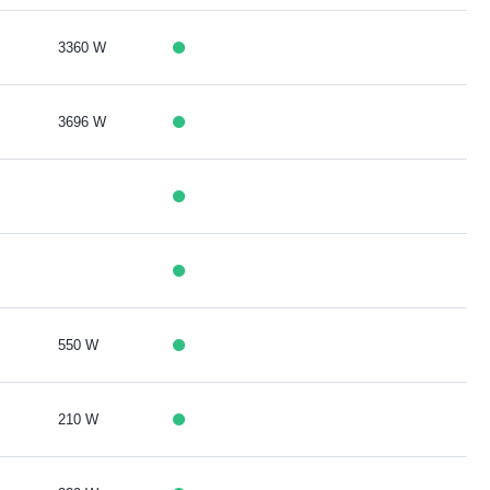
3360 W
3696 W
550 W
210 W