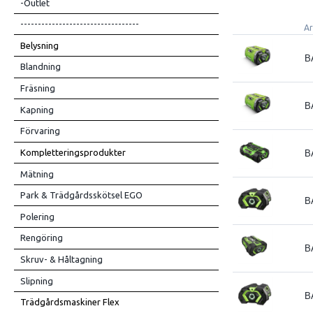
-Outlet
----------------------------------
Ar
Belysning
B
Blandning
Fräsning
B
Kapning
Förvaring
Kompletteringsprodukter
B
Mätning
Park & Trädgårdsskötsel EGO
B
Polering
Rengöring
B
Skruv- & Håltagning
Slipning
B
Trädgårdsmaskiner Flex