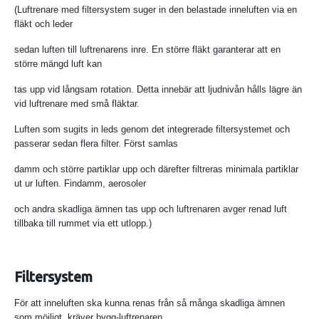
(Luftrenare med filtersystem suger in den belastade inneluften via en
fläkt och leder
sedan luften till luftrenarens inre. En större fläkt garanterar att en
större mängd luft kan
tas upp vid långsam rotation. Detta innebär att ljudnivån hålls lägre än
vid luftrenare med små fläktar.
Luften som sugits in leds genom det integrerade filtersystemet och
passerar sedan flera filter. Först samlas
damm och större partiklar upp och därefter filtreras minimala partiklar
ut ur luften. Findamm, aerosoler
och andra skadliga ämnen tas upp och luftrenaren avger renad luft
tillbaka till rummet via ett utlopp.)
Filtersystem
För att inneluften ska kunna renas från så många skadliga ämnen
som möjligt, kräver bygg-luftrenaren