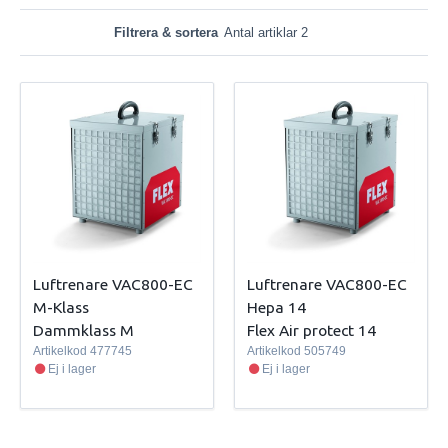
Filtrera & sortera
Antal artiklar 2
Luftrenare VAC800-EC
Luftrenare VAC800-EC
M-Klass
Hepa 14
Dammklass M
Flex Air protect 14
Artikelkod
477745
Artikelkod
505749
Ej i lager
Ej i lager