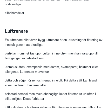
nödvändiga
tillbehörsdelar.
Luftrenare
En luftrenare eller även bygg-luftrenare är en utrustning för filtrering av
inneluft genom att skadliga
partiklar i rummet tas upp. Luften i innerutrymmen kan vara upp till
fem gånger så belastad som
utomhusluften, exempelvis med damm, svampporer, bakterier eller
allergener. Luftrenare motverkar
detta och sörjer för ren och renad inneluft. På detta sätt kan bland
annat findamm, bakterier eller
belastad aerosol men även obehagliga lukter filtreras ut ur luften i
olika miljöer. Detta förbättrar
luftkvaliteten och sänker riskerna för närvarande personers hälsa. En