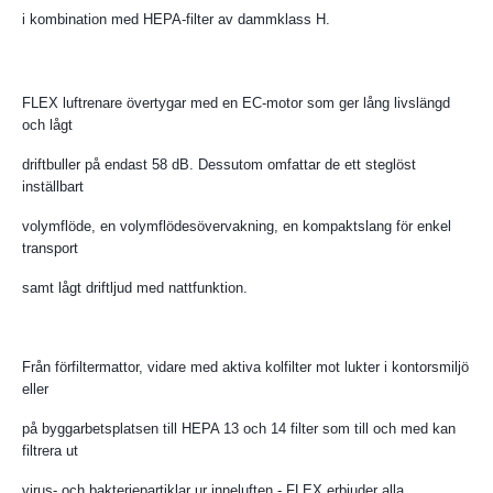
i kombination med HEPA-filter av dammklass H.
FLEX luftrenare övertygar med en EC-motor som ger lång livslängd
och lågt
driftbuller på endast 58 dB. Dessutom omfattar de ett steglöst
inställbart
volymflöde, en volymflödesövervakning, en kompaktslang för enkel
transport
samt lågt driftljud med nattfunktion.
Från förfiltermattor, vidare med aktiva kolfilter mot lukter i kontorsmiljö
eller
på byggarbetsplatsen till HEPA 13 och 14 filter som till och med kan
filtrera ut
virus- och bakteriepartiklar ur inneluften - FLEX erbjuder alla