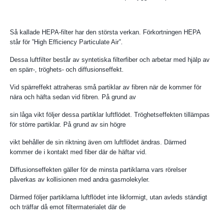
Så kallade HEPA-filter har den största verkan. Förkortningen HEPA
står för ”High Efficiency Particulate Air”.
Dessa luftfilter består av syntetiska filterfiber och arbetar med hjälp av
en spärr-, tröghets- och diffusionseffekt.
Vid spärreffekt attraheras små partiklar av fibren när de kommer för
nära och häfta sedan vid fibren. På grund av
sin låga vikt följer dessa partiklar luftflödet. Tröghetseffekten tillämpas
för större partiklar. På grund av sin högre
vikt behåller de sin riktning även om luftflödet ändras. Därmed
kommer de i kontakt med fiber där de häftar vid.
Diffusionseffekten gäller för de minsta partiklarna vars rörelser
påverkas av kollisionen med andra gasmolekyler.
Därmed följer partiklarna luftflödet inte likformigt, utan avleds ständigt
och träffar då emot filtermaterialet där de