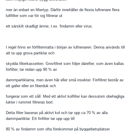
mer än enbart en filtertyp. Därför innehåller de flesta luftrenare flera
luftfilter som var för sig filtrerar ut
ett särskilt skadligt ämne, t.ex. findamm eller virus.
I regel finns en förfiltermatta i början av luftrenaren. Denna används till
att ta upp grova partiklar och
skydda filterkassetten. Grovfiltret som följer därefter, som även kallas
förfilter, tar redan upp 90 % av
dammpartiklarna, men även hår eller små insekter. Förfiltret består av
ett galler eller en fiberduk och
fungerar som ett såll. Med ett aktivt kolfilter kan dessutom obehagliga
lukter i rummet filtreras bort.
Detta filter baseras på aktivt kol och tar upp ca 70 % av alla
dammpartiklar. Ett finfilter tar upp upp till
80 % av findamm som ofta förekommer på byggarbetsplatser.