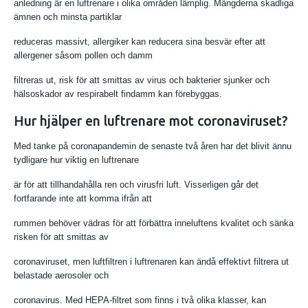
anledning är en luftrenare i olika områden lämplig. Mängderna skadliga
ämnen och minsta partiklar
reduceras massivt, allergiker kan reducera sina besvär efter att
allergener såsom pollen och damm
filtreras ut, risk för att smittas av virus och bakterier sjunker och
hälsoskador av respirabelt findamm kan förebyggas.
Hur hjälper en luftrenare mot coronaviruset?
Med tanke på coronapandemin de senaste två åren har det blivit ännu
tydligare hur viktig en luftrenare
är för att tillhandahålla ren och virusfri luft. Visserligen går det
fortfarande inte att komma ifrån att
rummen behöver vädras för att förbättra inneluftens kvalitet och sänka
risken för att smittas av
coronaviruset, men luftfiltren i luftrenaren kan ändå effektivt filtrera ut
belastade aerosoler och
coronavirus. Med HEPA-filtret som finns i två olika klasser, kan