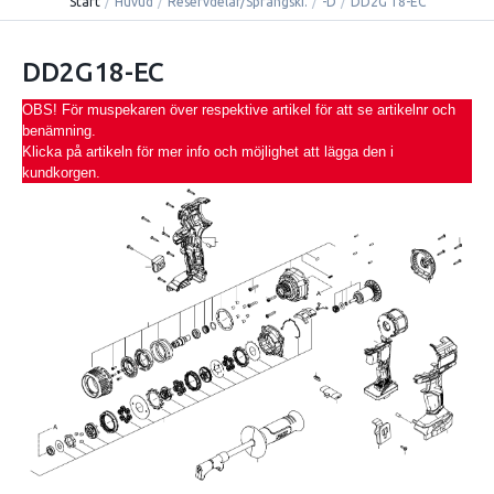
Start
/
Huvud
/
Reservdelar/Sprängski.
/
-D
/
DD2G 18-EC
DD2G18-EC
OBS! För muspekaren över respektive artikel för att se artikelnr och
benämning.
Klicka på artikeln för mer info och möjlighet att lägga den i
kundkorgen.