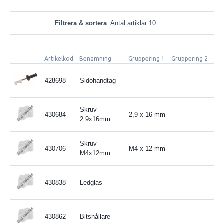
Filtrera & sortera
Antal artiklar 10
Artikelkod
Benämning
Gruppering 1
Gruppering 2
Spe
428698
Sidohandtag
Skruv
430684
2,9 x 16 mm
2.9x16mm
Skruv
430706
M4 x 12 mm
M4x12mm
430838
Ledglas
430862
Bitshållare