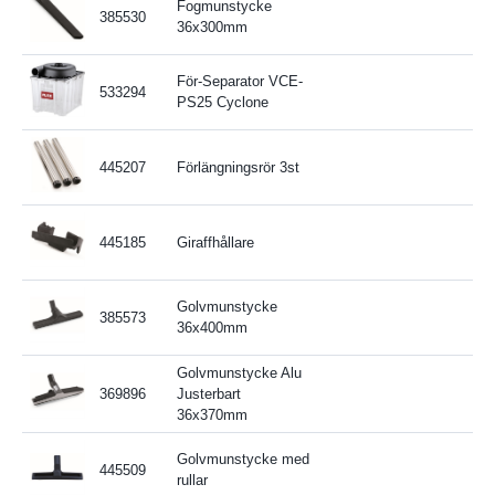
Fogmunstycke
385530
36x300mm
För-Separator VCE-
533294
PS25 Cyclone
445207
Förlängningsrör 3st
445185
Giraffhållare
Golvmunstycke
385573
36x400mm
Golvmunstycke Alu
369896
Justerbart
36x370mm
Golvmunstycke med
445509
rullar