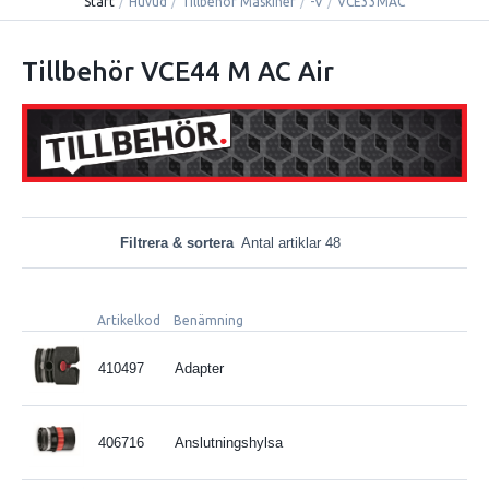
Start
/
Huvud
/
Tillbehör Maskiner
/
-V
/
VCE33MAC
Tillbehör VCE44 M AC Air
Filtrera & sortera
Antal artiklar 48
Artikelkod
Benämning
410497
Adapter
406716
Anslutningshylsa