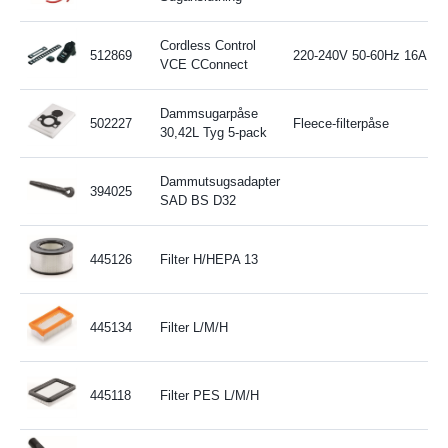
Cordless Control
512869
220-240V 50-60Hz 16A 3
VCE CConnect
Dammsugarpåse
502227
Fleece-filterpåse
30,42L Tyg 5-pack
Dammutsugsadapter
394025
SAD BS D32
445126
Filter H/HEPA 13
445134
Filter L/M/H
445118
Filter PES L/M/H