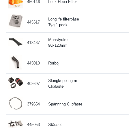
450146
Lock Hepa-Filter
Longlife filterpåse
445517
Tyg 1-pack
Munstycke
413437
90x120mm
445010
Rörböj
Slangkoppling m.
408697
Clipfäste
379654
Spännring Clipfäste
445053
Städset