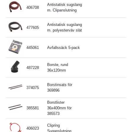
Antistatisk sugslang
406708
m. Clipanslutning
Antistatisk sugslang
477605
m. polyesterväv slät
445061
Avfallssäck 5-pack
Borste, rund
487228
36x120mm
Borstinsats för
374075
369896
Borstlister
385581
36x400mm för
385573
Clipring
406023
Suganslutning