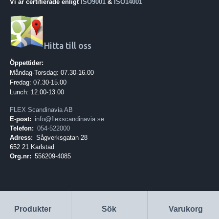
Vi är certifierade enligt
ISO9001
&
ISO14001
Hitta till oss
Öppettider:
Måndag-Torsdag: 07.30-16.00
Fredag: 07.30-15.00
Lunch: 12.00-13.00
FLEX Scandinavia AB
E-post:
info@flexscandinavia.se
Telefon:
054-522000
Adress:
Sågverksgatan 28
652 21 Karlstad
Org.nr:
556209-4085
Produkter
Sök
Varukorg