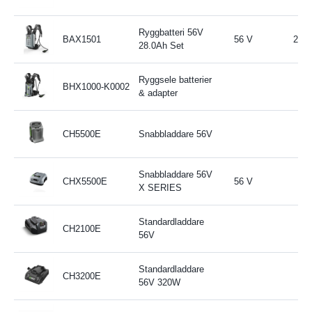
Ryggbatteri 56V
BAX1501
56 V
28 A
28.0Ah Set
Ryggsele batterier
BHX1000-K0002
& adapter
CH5500E
Snabbladdare 56V
Snabbladdare 56V
CHX5500E
56 V
X SERIES
Standardladdare
CH2100E
56V
Standardladdare
CH3200E
56V 320W