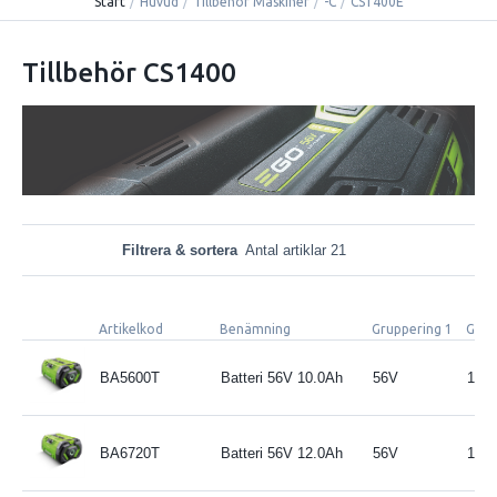
Start
/
Huvud
/
Tillbehör Maskiner
/
-C
/
CS1400E
Tillbehör CS1400
Filtrera & sortera
Antal artiklar 21
Artikelkod
Benämning
Gruppering 1
Grup
BA5600T
Batteri 56V 10.0Ah
56V
10.0
BA6720T
Batteri 56V 12.0Ah
56V
12.0