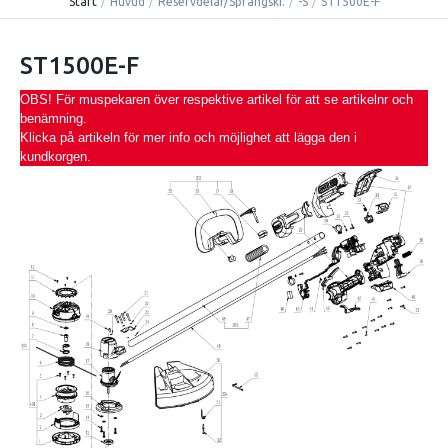
Start
/
Huvud
/
Reservdelar/Sprängski.
/
-S
/
ST1500E-F
ST1500E-F
OBS! För muspekaren över respektive artikel för att se artikelnr och
benämning.
Klicka på artikeln för mer info och möjlighet att lägga den i
kundkorgen.