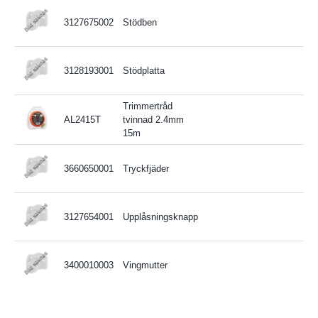
3127675002
Stödben
3128193001
Stödplatta
Trimmertråd
AL2415T
tvinnad 2.4mm
15m
3660650001
Tryckfjäder
3127654001
Upplåsningsknapp
3400010003
Vingmutter