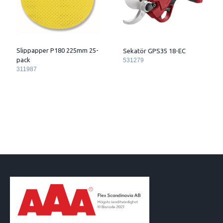
Slippapper P180 225mm 25-
Sekatör GPS35 18-EC
pack
531279
311987