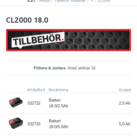
Start
/
Huvud
/
Tillbehör Maskiner
/
-C
/
CL2000
CL2000 18.0
Filtrera & sortera
Antal artiklar 16
Artikelkod
Benämning
Grupperin
Batteri
532732
2,5 Ah
18.0/2.5Ah
Batteri
532733
5,0 Ah
18.0/5.0Ah