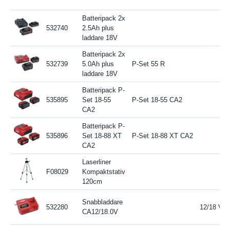
Batteripack 2x
532740
2.5Ah plus
laddare 18V
Batteripack 2x
532739
5.0Ah plus
P-Set 55 R
laddare 18V
Batteripack P-
535895
Set 18-55
P-Set 18-55 CA2
CA2
Batteripack P-
535896
Set 18-88 XT
P-Set 18-88 XT CA2
CA2
Laserliner
F08029
Kompaktstativ
120cm
Snabbladdare
532280
12/18 V
CA12/18.0V