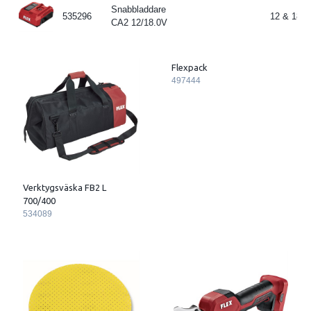
Snabbladdare
535296
12 & 18 Vo
CA2 12/18.0V
Flexpack
497444
Verktygsväska FB2 L
700/400
534089