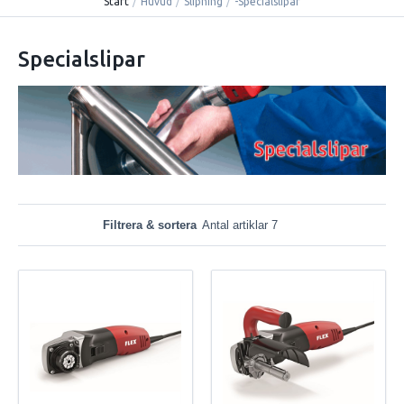
Start
/
Huvud
/
Slipning
/
-Specialslipar
Specialslipar
Filtrera & sortera
Antal artiklar 7