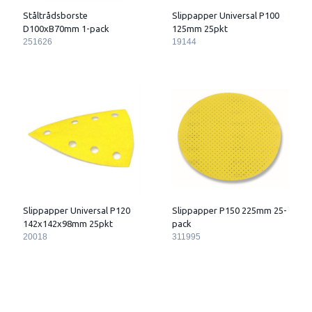
Ståltrådsborste
Slippapper Universal P100
D100xB70mm 1-pack
125mm 25pkt
251626
19144
Slippapper Universal P120
Slippapper P150 225mm 25-
142x142x98mm 25pkt
pack
20018
311995