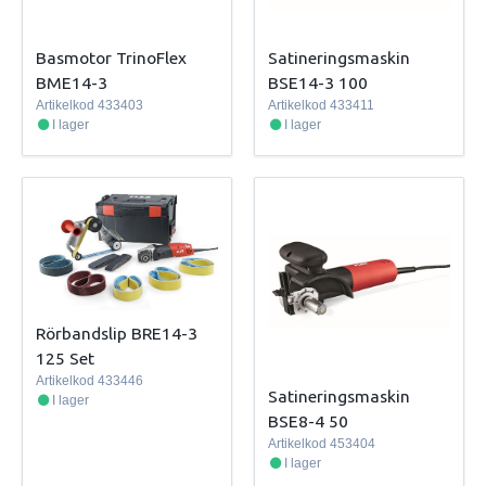
Basmotor TrinoFlex
Satineringsmaskin
BME14-3
BSE14-3 100
Artikelkod
433403
Artikelkod
433411
I lager
I lager
Rörbandslip BRE14-3
125 Set
Artikelkod
433446
Satineringsmaskin
I lager
BSE8-4 50
Artikelkod
453404
I lager