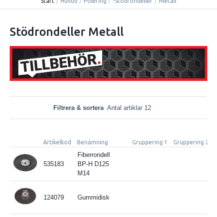
Start
/
Huvud
/
Polering
/
-Stödrondeller
/
Metall
Stödrondeller Metall
Filtrera & sortera
Antal artiklar 12
Artikelkod
Benämning
Gruppering 1
Gruppering 2
Fiberrondell
535183
BP-H D125
M14
124079
Gummidisk