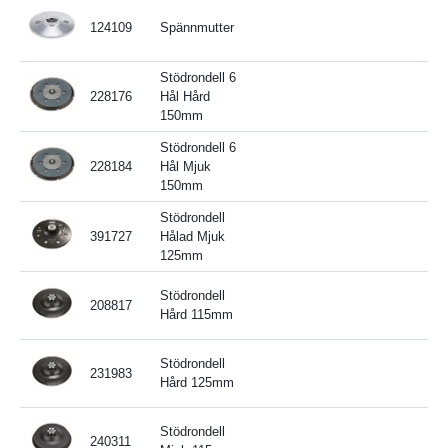
124109
Spännmutter
Stödrondell 6
228176
Hål Hård
150mm
Stödrondell 6
228184
Hål Mjuk
150mm
Stödrondell
391727
Hålad Mjuk
125mm
Stödrondell
208817
Hård 115mm
Stödrondell
231983
Hård 125mm
Stödrondell
240311