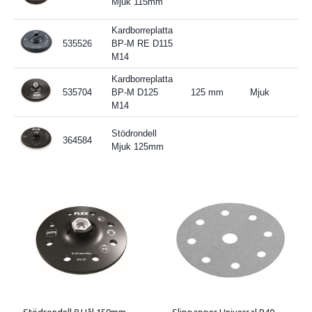
Mjuk 115mm
Kardborreplatta
535526
BP-M RE D115
M14
Kardborreplatta
535704
BP-M D125
125 mm
Mjuk
M14
Stödrondell
364584
Mjuk 125mm
Stödrondell 8 Hål 150mm
Slippapper Universal P40