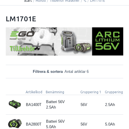
Start
/
Huvud
/
Tillbehör Maskiner
/
-L
/
LM1701E
LM1701E
Filtrera & sortera
Antal artiklar 6
Artikelkod
Benämning
Gruppering 1
Gruppering 2
Batteri 56V
BA1400T
56V
2.5Ah
2.5Ah
Batteri 56V
BA2800T
56V
5.0Ah
5.0Ah