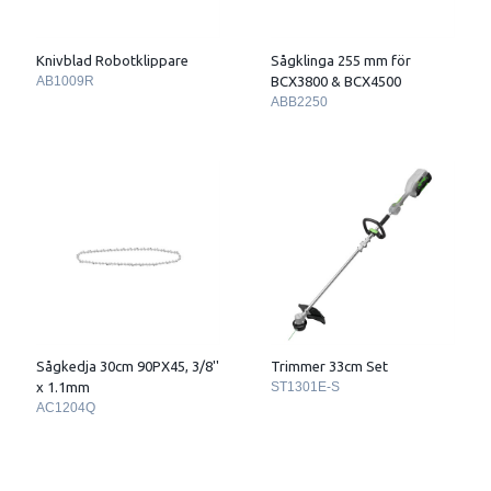
Knivblad Robotklippare
Sågklinga 255 mm för
AB1009R
BCX3800 & BCX4500
ABB2250
Sågkedja 30cm 90PX45, 3/8''
Trimmer 33cm Set
x 1.1mm
ST1301E-S
AC1204Q