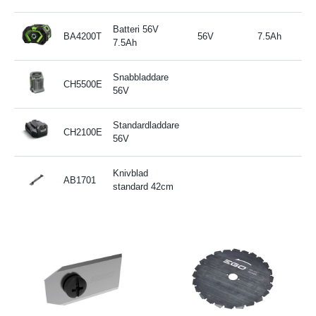
Batteri 56V
BA4200T
56V
7.5Ah
7.5Ah
Snabbladdare
CH5500E
56V
Standardladdare
CH2100E
56V
Knivblad
AB1701
standard 42cm