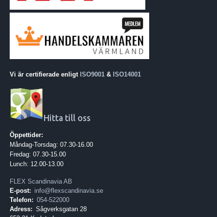
Vi är certifierade enligt
ISO9001
&
ISO14001
Hitta till oss
Öppettider:
Måndag-Torsdag: 07.30-16.00
Fredag: 07.30-15.00
Lunch: 12.00-13.00
FLEX Scandinavia AB
E-post:
info@flexscandinavia.se
Telefon:
054-522000
Adress:
Sågverksgatan 28