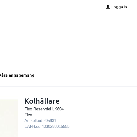
Logga in
Våra engagemang
Kolhållare
Flex Reservdel LK604
Flex
Artikelkod
205931
EAN-kod
4030293015555