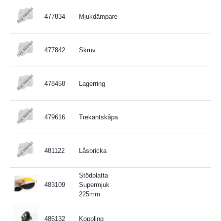
477834
Mjukdämpare
477842
Skruv
478458
Lagerring
479616
Trekantskåpa
481122
Låsbricka
Stödplatta
483109
Supermjuk
225mm
486132
Koppling