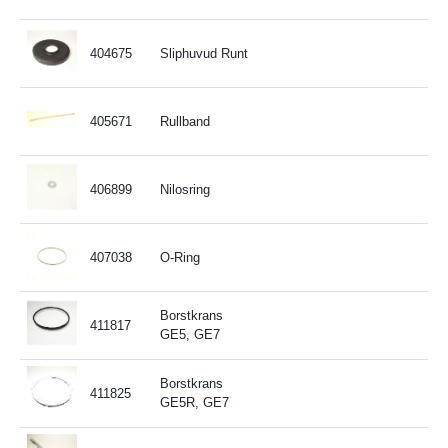
404675
Sliphuvud Runt
405671
Rullband
406899
Nilosring
407038
O-Ring
Borstkrans
411817
GE5, GE7
Borstkrans
411825
GE5R, GE7