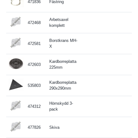
471836
Fästring
Arbetsaxel
472468
komplett
Borstkrans MH-
472581
X
Kardborreplatta
472603
225mm
Kardborreplatta
535803
290x290mm
Hörnskydd 3-
474312
pack
477826
Skiva