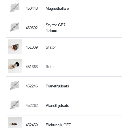
450448
Magnethållare
Styrrör GE7
469602
4,4mm
451339
Stator
451363
Rotor
452246
Planethjulsats
452262
Planethjulsats
452459
Elektronik GE7