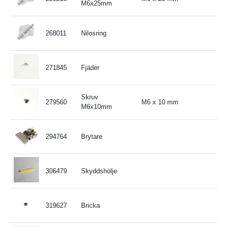
M6x25mm
268011
Nilosring
271845
Fjäder
Skruv
279560
M6 x 10 mm
M6x10mm
294764
Brytare
306479
Skyddshölje
319627
Bricka