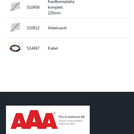
Kardborreplatta
510459
komplett
225mm
510912
Arbetsaxel
514497
Kabel