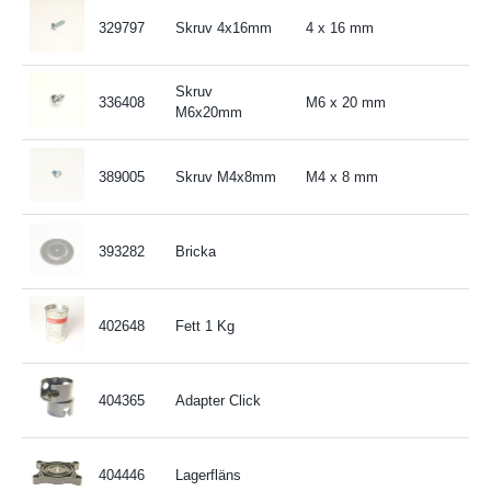
329797
Skruv 4x16mm
4 x 16 mm
Skruv
336408
M6 x 20 mm
M6x20mm
389005
Skruv M4x8mm
M4 x 8 mm
393282
Bricka
402648
Fett 1 Kg
404365
Adapter Click
404446
Lagerfläns