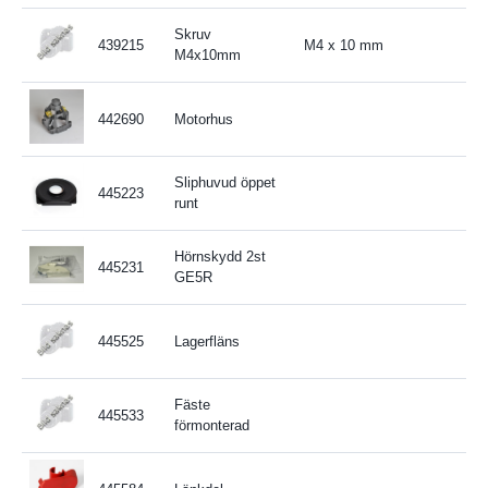
Skruv
439215
M4 x 10 mm
M4x10mm
442690
Motorhus
Sliphuvud öppet
445223
runt
Hörnskydd 2st
445231
GE5R
445525
Lagerfläns
Fäste
445533
förmonterad