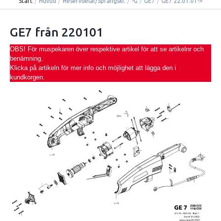
Start
/
Huvud
/
Reservdelar/Sprängski.
/
-G
/
GE7
/
GE7 22.01.01->
GE7 från 220101
OBS! För muspekaren över respektive artikel för att se artikelnr och
benämning.
Klicka på artikeln för mer info och möjlighet att lägga den i
kundkorgen.