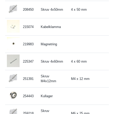
208450
Skruv 4x50mm
4 x 50 mm
215074
Kabelklamma
219983
Magnetring
225347
Skruv 4x60mm
4 x 60 mm
Skruv
251391
M4 x 12 mm
M4x12mm
254443
Kullager
Skruv
259218
M6 x 25 mm