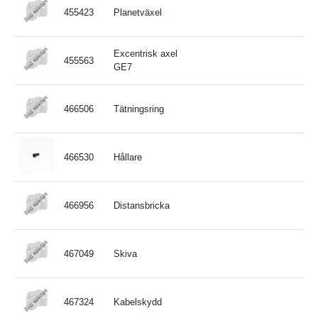
455423
Planetväxel
Excentrisk axel
455563
GE7
466506
Tätningsring
466530
Hållare
466956
Distansbricka
467049
Skiva
467324
Kabelskydd