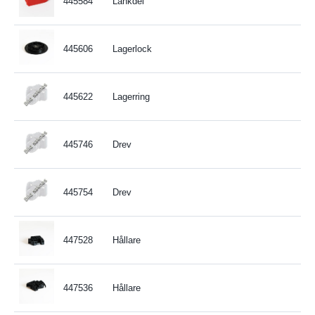
445584
Länkdel
445606
Lagerlock
445622
Lagerring
445746
Drev
445754
Drev
447528
Hållare
447536
Hållare