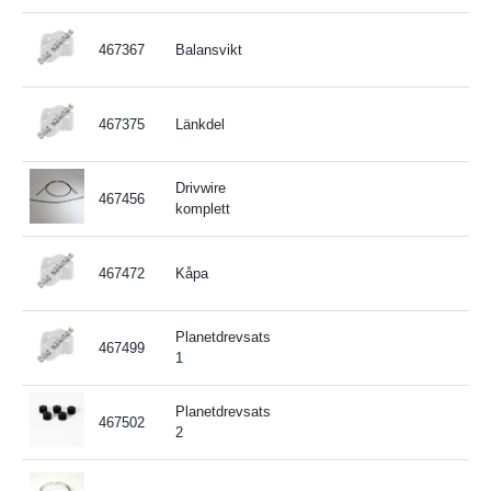
467367
Balansvikt
467375
Länkdel
Drivwire
467456
komplett
467472
Kåpa
Planetdrevsats
467499
1
Planetdrevsats
467502
2