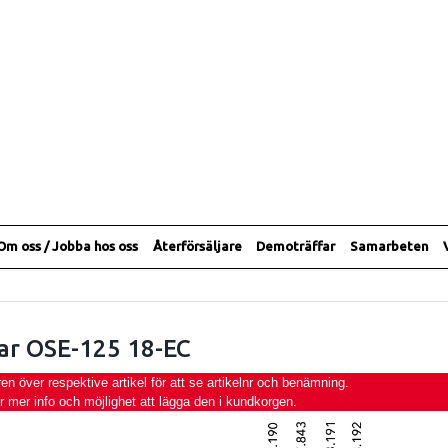
Om oss / Jobba hos oss
Återförsäljare
Demoträffar
Samarbeten
ar OSE-125 18-EC
 över respektive artikel för att se artikelnr och benämning.
ör mer info och möjlighet att lägga den i kundkorgen.