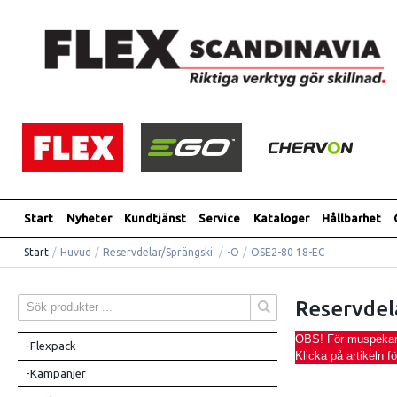
Start
Nyheter
Kundtjänst
Service
Kataloger
Hållbarhet
Start
/
Huvud
/
Reservdelar/Sprängski.
/
-O
/
OSE2-80 18-EC
Reservdel
OBS! För muspekaren
-Flexpack
Klicka på artikeln f
-Kampanjer