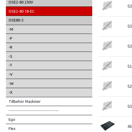
OSE2-80 230V
53
OSE2-80 18-EC
OSE80-2
53
-M
-P
53
-R
-S
-T
51
-V
-W
52
-X
Tillbehör Maskiner
53
----------------------------------
Ego
46
Flex