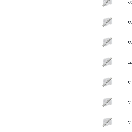
53
53
53
44
51
51
51