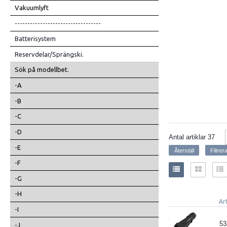
Vakuumlyft
----------------------------------
Batterisystem
Reservdelar/Sprängski.
Sök på modellbet.
-A
-B
-C
-D
Antal artiklar
37
-E
-F
-G
-H
Ar
-I
53
-J