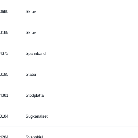
0690
Skruv
3189
Skruv
4373
Spännband
3195
Stator
4381
Stödplatta
3184
Sugkanalset
4284
Svänghjul