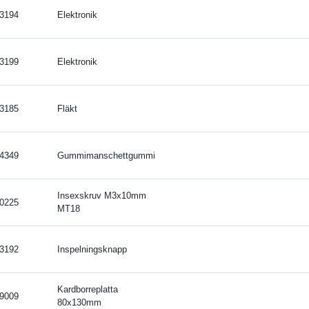
3194
Elektronik
3199
Elektronik
3185
Fläkt
4349
Gummimanschettgummi
Insexskruv M3x10mm
0225
MT18
3192
Inspelningsknapp
Kardborreplatta
9009
80x130mm