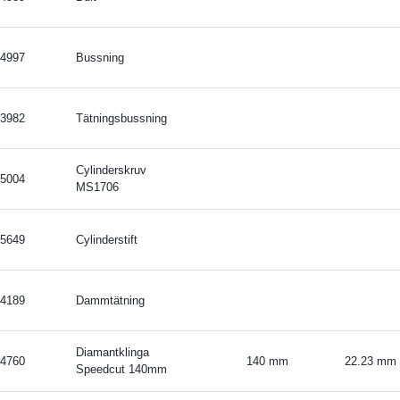
4997
Bussning
3982
Tätningsbussning
Cylinderskruv
5004
MS1706
5649
Cylinderstift
4189
Dammtätning
Diamantklinga
4760
140 mm
22.23 mm
Speedcut 140mm