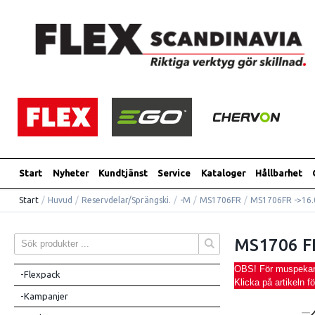
Start
Nyheter
Kundtjänst
Service
Kataloger
Hållbarhet
Start
/
Huvud
/
Reservdelar/Sprängski.
/
-M
/
MS1706FR
/
MS1706FR ->16.
MS1706 F
OBS! För muspekaren
-Flexpack
Klicka på artikeln f
-Kampanjer