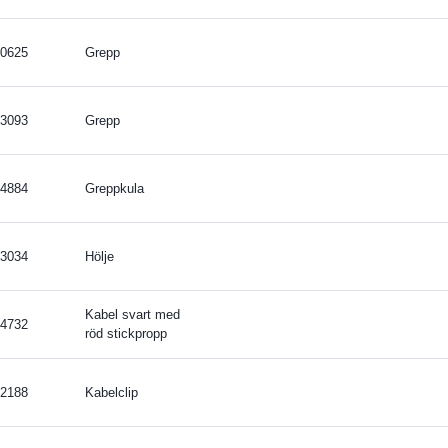
0625
Grepp
3093
Grepp
4884
Greppkula
3034
Hölje
Kabel svart med
4732
röd stickpropp
2188
Kabelclip