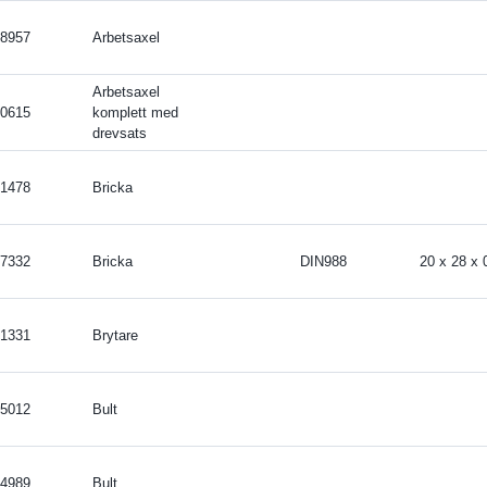
8957
Arbetsaxel
Arbetsaxel
0615
komplett med
drevsats
1478
Bricka
7332
Bricka
DIN988
20 x 28 x
1331
Brytare
5012
Bult
4989
Bult