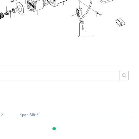
 2
Spec-fält 3