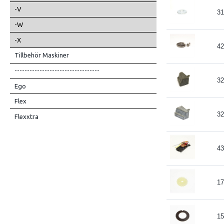
-V
31
-W
-X
42
Tillbehör Maskiner
----------------------------------
32
Ego
Flex
32
Flexxtra
43
17
15