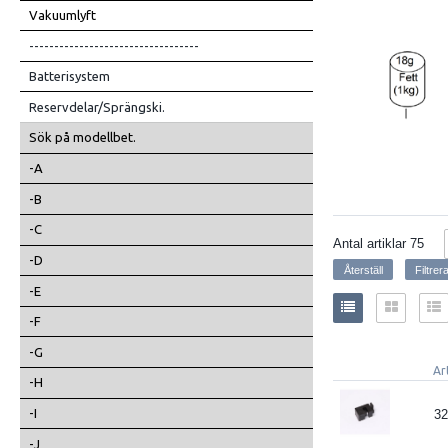
Vakuumlyft
----------------------------------
Batterisystem
Reservdelar/Sprängski.
Sök på modellbet.
-A
-B
-C
Antal artiklar
75
-D
-E
-F
-G
Ar
-H
-I
32
-J