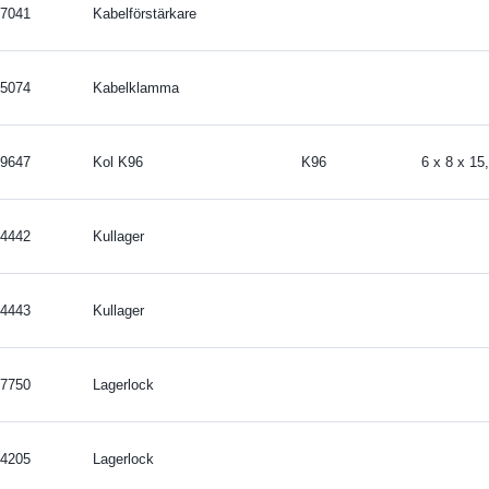
7041
Kabelförstärkare
5074
Kabelklamma
9647
Kol K96
K96
6 x 8 x 1
4442
Kullager
4443
Kullager
7750
Lagerlock
4205
Lagerlock