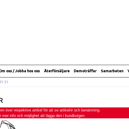
Om oss / Jobba hos oss
Återförsäljare
Demoträffar
Samarbeten
01.31
R
 över respektive artikel för att se artikelnr och benämning.
ör mer info och möjlighet att lägga den i kundkorgen.