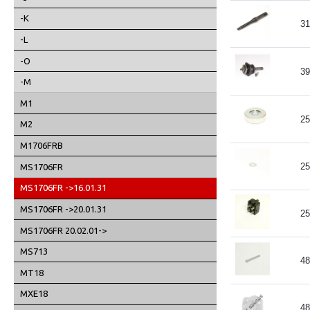
-K
31
-L
-O
39
-M
M1
25
M2
M1706FRB
25
MS1706FR
MS1706FR ->16.01.31
MS1706FR ->20.01.31
25
MS1706FR 20.02.01->
MS713
48
MT18
MXE18
48