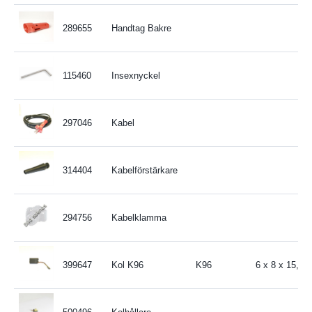
289655
Handtag Bakre
115460
Insexnyckel
297046
Kabel
314404
Kabelförstärkare
294756
Kabelklamma
399647
Kol K96
K96
6 x 8 x 15,9