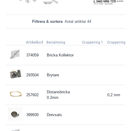
Filtrera & sortera
Antal artiklar 44
Artikelkod
Benämning
Gruppering 1
Gruppering 2
374059
Bricka Kollektor
293504
Brytare
Distansbricka
257602
0,2 mm
0.2mm
399930
Drevsats