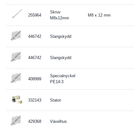
Skruv
255964
M8 x 12 mm
M8x12mm
446742
Slangskydd
446742
Slangskydd
Specialnyckel
408999
PE14-3
332143
Stator
429368
Växelhus