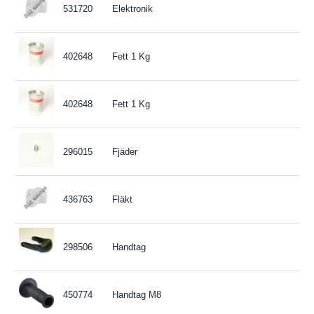
531720
Elektronik
402648
Fett 1 Kg
402648
Fett 1 Kg
296015
Fjäder
436763
Fläkt
298506
Handtag
450774
Handtag M8