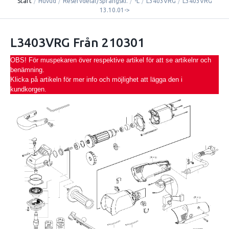
Start
/
Huvud
/
Reservdelar/Sprängski.
/
-L
/
L3403VRG
/
L3403VRG
13.10.01->
L3403VRG Från 210301
OBS! För muspekaren över respektive artikel för att se artikelnr och
benämning.
Klicka på artikeln för mer info och möjlighet att lägga den i
kundkorgen.