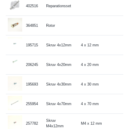
402516
Reparationsset
364851
Rotor
195715
Skruv 4x12mm
4 x 12 mm
206245
Skruv 4x20mm
4 x 20 mm
195693
Skruv 4x30mm
4 x 30 mm
255954
Skruv 4x70mm
4 x 70 mm
Skruv
257782
M4 x 12 mm
M4x12mm