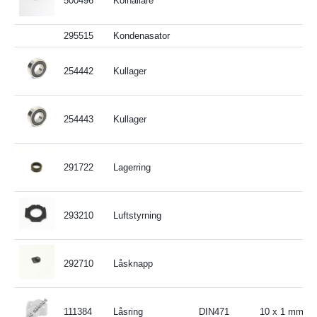
500496
Kolhållare
295515
Kondenasator
254442
Kullager
254443
Kullager
291722
Lagerring
293210
Luftstyrning
292710
Låsknapp
111384
Låsring
DIN471
10 x 1 mm