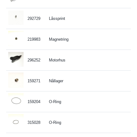
292729
Låssprint
219983
Magnetring
296252
Motorhus
159271
Nållager
159204
O-Ring
315028
O-Ring