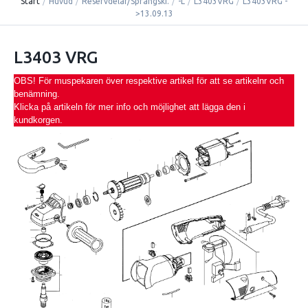
Start
/
Huvud
/
Reservdelar/Sprängski.
/
-L
/
L3403VRG
/
L3403VRG -
>13.09.13
L3403 VRG
OBS! För muspekaren över respektive artikel för att se artikelnr och
benämning.
Klicka på artikeln för mer info och möjlighet att lägga den i
kundkorgen.