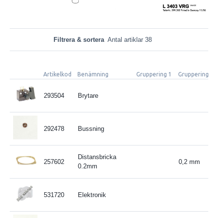
Filtrera & sortera
Antal artiklar 38
Artikelkod
Benämning
Gruppering 1
Gruppering 2
293504
Brytare
292478
Bussning
Distansbricka
257602
0,2 mm
0.2mm
531720
Elektronik