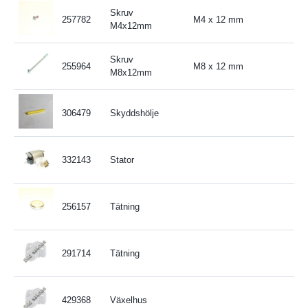
Skruv
257782
M4 x 12 mm
M4x12mm
Skruv
255964
M8 x 12 mm
M8x12mm
306479
Skyddshölje
332143
Stator
256157
Tätning
291714
Tätning
429368
Växelhus