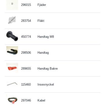
296015
Fjäder
283754
Fläkt
450774
Handtag M8
298506
Handtag
289655
Handtag Bakre
115460
Insexnyckel
297046
Kabel