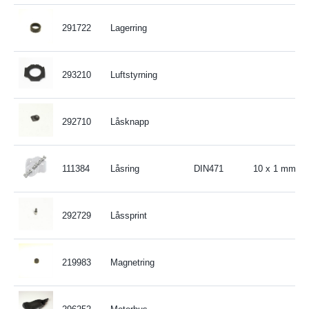
291722
Lagerring
293210
Luftstyrning
292710
Låsknapp
111384
Låsring
DIN471
10 x 1 mm
292729
Låssprint
219983
Magnetring