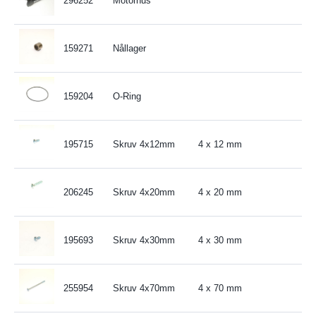
296252
Motorhus
159271
Nållager
159204
O-Ring
195715
Skruv 4x12mm
4 x 12 mm
206245
Skruv 4x20mm
4 x 20 mm
195693
Skruv 4x30mm
4 x 30 mm
255954
Skruv 4x70mm
4 x 70 mm