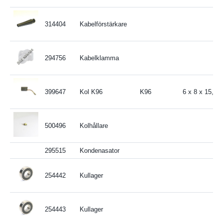
314404
Kabelförstärkare
294756
Kabelklamma
399647
Kol K96
K96
6 x 8 x 15,9
500496
Kolhållare
295515
Kondenasator
254442
Kullager
254443
Kullager