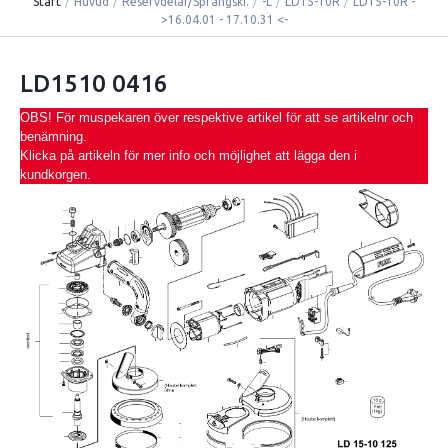
Start
/
Huvud
/
Reservdelar/Sprängski.
/
-L
/
LD15-10R
/
LD15-10R -
>16.04.01 - 17.10.31 <-
LD1510 0416
OBS! För muspekaren över respektive artikel för att se artikelnr och
benämning.
Klicka på artikeln för mer info och möjlighet att lägga den i
kundkorgen.