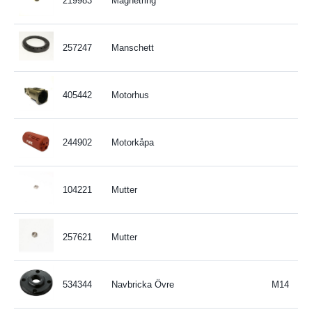
219983
Magnetring
257247
Manschett
405442
Motorhus
244902
Motorkåpa
104221
Mutter
257621
Mutter
534344
Navbricka Övre
M14