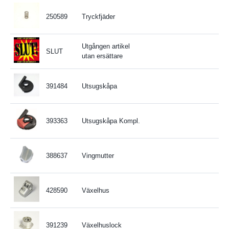
250589
Tryckfjäder
Utgången artikel
SLUT
utan ersättare
391484
Utsugskåpa
393363
Utsugskåpa Kompl.
388637
Vingmutter
428590
Växelhus
391239
Växelhuslock