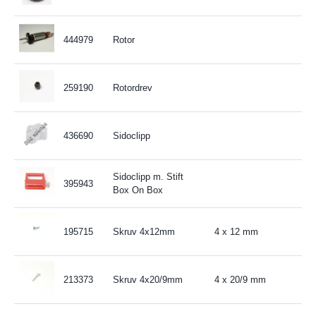
444979
Rotor
259190
Rotordrev
436690
Sidoclipp
Sidoclipp m. Stift
395943
Box On Box
195715
Skruv 4x12mm
4 x 12 mm
213373
Skruv 4x20/9mm
4 x 20/9 mm