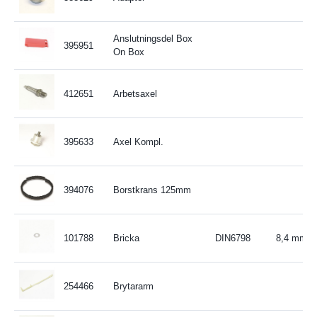
Anslutningsdel Box
395951
On Box
412651
Arbetsaxel
395633
Axel Kompl.
394076
Borstkrans 125mm
101788
Bricka
DIN6798
8,4 mm
254466
Brytararm