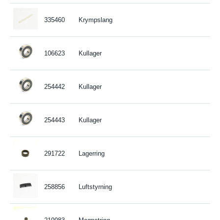
335460
Krympslang
106623
Kullager
254442
Kullager
254443
Kullager
291722
Lagerring
258856
Luftstyrning