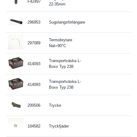
F42497
22-35mm
296953
Sugslangsförlängare
Termobrytare
297089
Nat=90°C
Transportväska L-
414093
Boxx Typ 238
Transportväska L-
414093
Boxx Typ 238
200506
Trycke
104582
Tryckfjäder