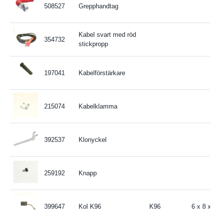
508527
Grepphandtag
Kabel svart med röd
354732
stickpropp
197041
Kabelförstärkare
215074
Kabelklamma
392537
Klonyckel
259192
Knapp
399647
Kol K96
K96
6 x 8 x 1