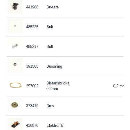
441988
Brytare
485225
Bult
485217
Bult
391565
Bussning
Distansbricka
257602
0,2 mm
0.2mm
373419
Drev
436976
Elektronik