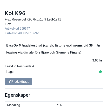
Kol K96
Flex Reservdel K96 6x8x15.9 L26F12T1
Flex
Artikelkod
399647
EAN-kod
4030293169920
EasyGo Månadskostnad
3.00
EasyGo Restvärde
4
I lager
Produktfråga
Egenskaper
Märkning
K96