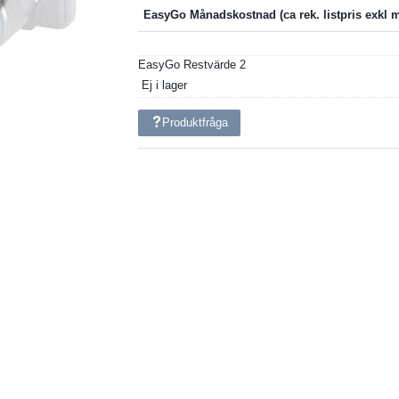
EasyGo Månadskostnad
EasyGo Restvärde
2
Ej i lager
Produktfråga