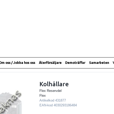
Om oss / Jobba hos oss
Återförsäljare
Demoträffar
Samarbeten
Kolhållare
Flex Reservdel
Flex
Artikelkod
431877
EAN-kod
4030293186484