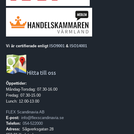
Vi är certifierade enligt
ISO9001
&
ISO14001
Hitta till oss
Öppettider:
Måndag-Torsdag: 07.30-16.00
Fredag: 07.30-15.00
Lunch: 12.00-13.00
FLEX Scandinavia AB
E-post:
info@flexscandinavia.se
Telefon:
054-522000
Adress:
Sågverksgatan 28