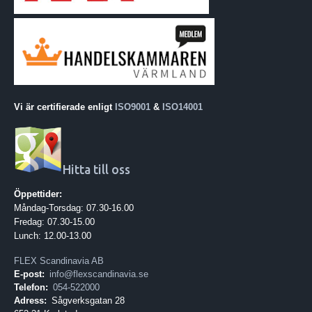
Vi är certifierade enligt
ISO9001
&
ISO14001
Hitta till oss
Öppettider:
Måndag-Torsdag: 07.30-16.00
Fredag: 07.30-15.00
Lunch: 12.00-13.00
FLEX Scandinavia AB
E-post:
info@flexscandinavia.se
Telefon:
054-522000
Adress:
Sågverksgatan 28