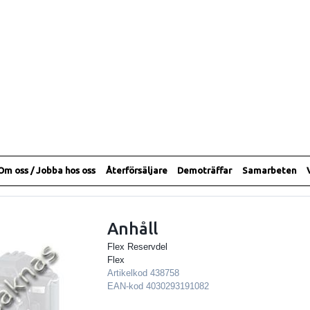
Om oss / Jobba hos oss
Återförsäljare
Demoträffar
Samarbeten
Anhåll
Flex Reservdel
Flex
Artikelkod
438758
EAN-kod
4030293191082