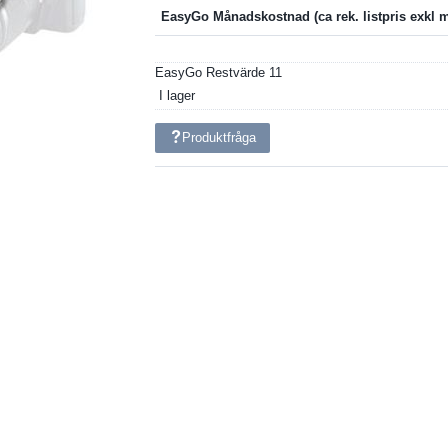
EasyGo Månadskostnad
EasyGo Restvärde
11
I lager
Produktfråga