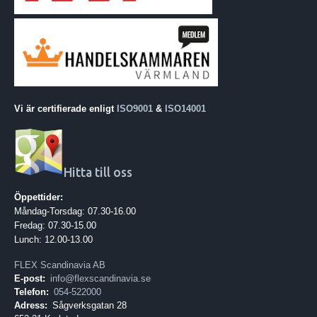
Vi är certifierade enligt
ISO9001
&
ISO14001
Hitta till oss
Öppettider:
Måndag-Torsdag: 07.30-16.00
Fredag: 07.30-15.00
Lunch: 12.00-13.00
FLEX Scandinavia AB
E-post:
info@flexscandinavia.se
Telefon:
054-522000
Adress:
Sågverksgatan 28