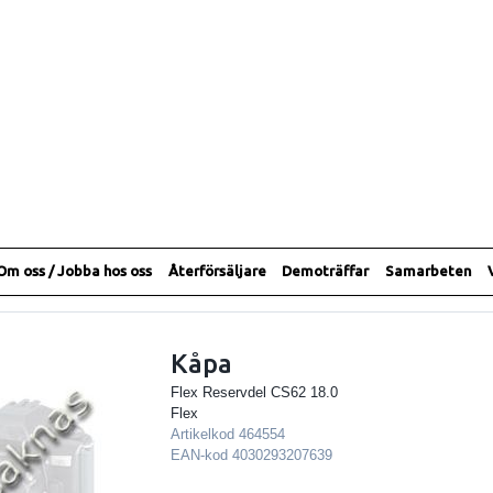
Om oss / Jobba hos oss
Återförsäljare
Demoträffar
Samarbeten
Kåpa
Flex Reservdel CS62 18.0
Flex
Artikelkod
464554
EAN-kod
4030293207639