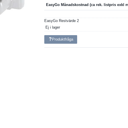
EasyGo Månadskostnad
EasyGo Restvärde
2
Ej i lager
Produktfråga