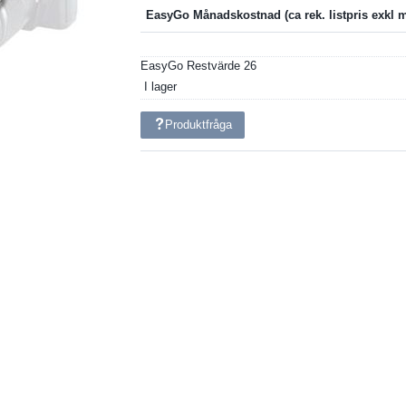
EasyGo Månadskostnad
EasyGo Restvärde
26
I lager
Produktfråga