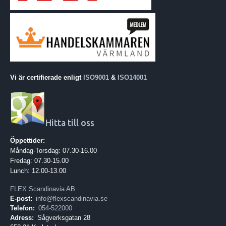
Vi är certifierade enligt
ISO9001
&
ISO14001
Hitta till oss
Öppettider:
Måndag-Torsdag: 07.30-16.00
Fredag: 07.30-15.00
Lunch: 12.00-13.00
FLEX Scandinavia AB
E-post:
info@flexscandinavia.se
Telefon:
054-522000
Adress:
Sågverksgatan 28