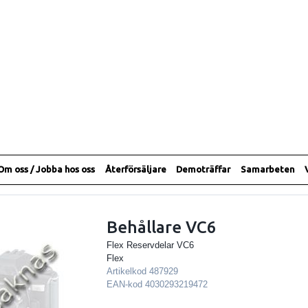
Om oss / Jobba hos oss
Återförsäljare
Demoträffar
Samarbeten
Behållare VC6
Flex Reservdelar VC6
Flex
Artikelkod
487929
EAN-kod
4030293219472