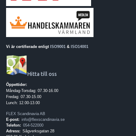
Vi är certifierade enligt
ISO9001
&
ISO14001
Hitta till oss
Öppettider:
Måndag-Torsdag: 07.30-16.00
Fredag: 07.30-15.00
Lunch: 12.00-13.00
FLEX Scandinavia AB
E-post:
info@flexscandinavia.se
Telefon:
054-522000
Adress:
Sågverksgatan 28