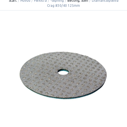
Start
/
Huvud
/
Flexxtra
/
-Slipning
/
Betong, Sten
/
Diamantslipskiva
Crag #30/40 125mm