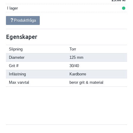
I lager
Produktfråga
Egenskaper
Slipning
Torr
Diameter
125 mm
Grit #
30/40
Infästning
Kardborre
Max varvtal
beror grit & material