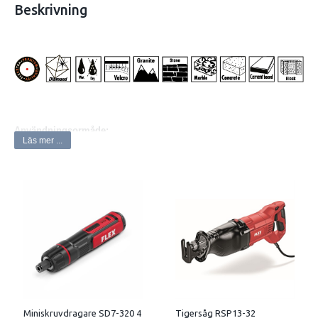
Beskrivning
Användningsormåde:
Läs mer ...
För grov, medel och finslipning av betong, sten, kompositer etc.
Mycket hög slipeffekt och låg värmeutveckling.
De grövre griten passar även för lättare
beläggningsborttagning.Vakuumhårdlödd diamant ger ett robust
verktyg
med lång hållbarhet. Kardborreinfäst. För att inte riskera att
infästningen via kardborren utarmas rekommenderas
det att vardera skiva monteras på en stödrondell och tas därfter ej av.
Miniskruvdragare SD7-320 4
Tigersåg RSP13-32