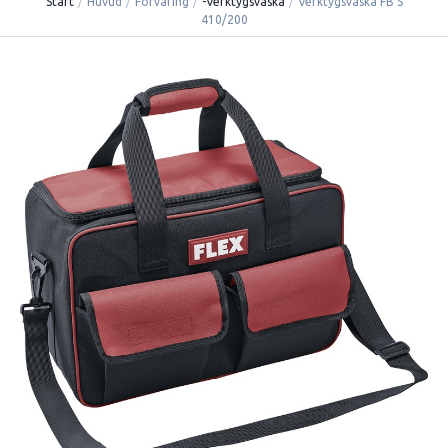
Start
/
Huvud
/
Förvaring
/
-Verktygsväska
/
Verktygsväska FB S
410/200