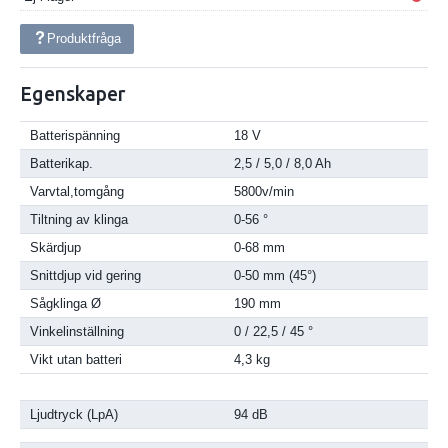
Produktfråga
Egenskaper
Batterispänning
18 V
Batterikap.
2,5 / 5,0 / 8,0 Ah
Varvtal,tomgång
5800v/min
Tiltning av klinga
0-56 °
Skärdjup
0-68 mm
Snittdjup vid gering
0-50 mm (45°)
Sågklinga Ø
190 mm
Vinkelinställning
0 / 22,5 / 45 °
Vikt utan batteri
4,3 kg
Ljudtryck (LpA)
94 dB