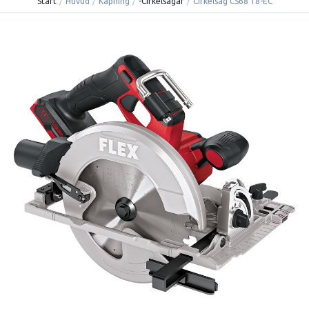
Start
/
Huvud
/
Kapning
/
-Cirkelsågar
/
Cirkelsåg CS68 18-EC