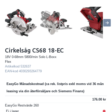
Cirkelsåg CS68 18-EC
18V 0-68mm 5800/min Solo L-Boxx
Flex
Artikelkod
532637
EAN-kod
4030293264779
EasyGo Månadskostnad
176.00
EasyGo Restvärde
260
Ej i lager