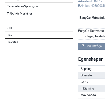
Artikelkod
382817
EAN-kod
40302931
Reservdelar/Sprängski.
Tillbehör Maskiner
EasyGo Månadsk
----------------------------------
Ego
EasyGo Restvärde
Flex
Ej i lager, bestäl
Flexxtra
Produktfråga
Egenskaper
Slipning
Diameter
Grit #
Infästning
Max varvtal