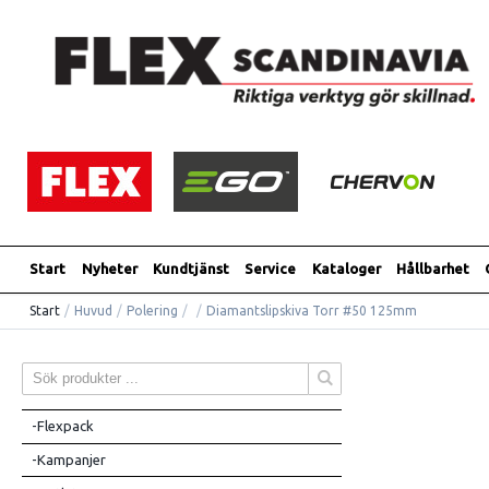
Start
Nyheter
Kundtjänst
Service
Kataloger
Hållbarhet
Start
/
Huvud
/
Polering
/
/
Diamantslipskiva Torr #50 125mm
-Flexpack
-Kampanjer