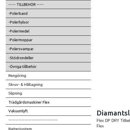
----- TILLBEHÖR -----
-Polerband
-Polerhylsor
-Polermedel
-Polermoppar
-Polersvampar
-Stödrondeller
-Övriga tillbehör
Rengöring
Skruv- & Håltagning
Slipning
Trädgårdsmaskiner Flex
Vakuumlyft
Diamantsl
----------------------------------
Flex DP DRY Tillbe
Flex
Batterisystem