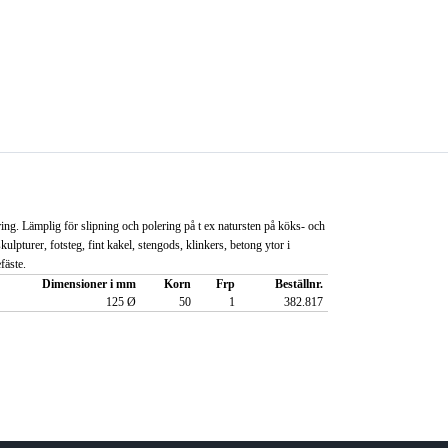
ring. Lämplig för slipning och polering på t ex natursten på köks- och
kulpturer, fotsteg, fint kakel, stengods, klinkers, betong ytor i
fäste.
Dimensioner i mm
Korn
Frp
Beställnr.
125 Ø
50
1
382.817