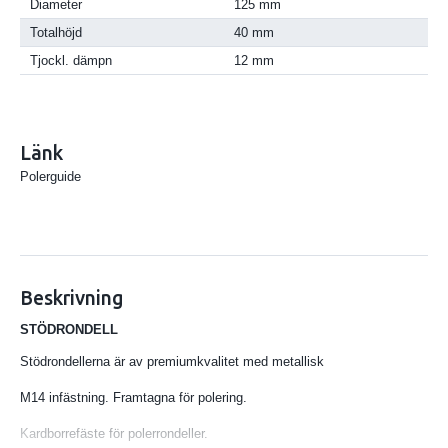
Diameter
125 mm
Totalhöjd
40 mm
Tjockl. dämpn
12 mm
Länk
Polerguide
Beskrivning
STÖDRONDELL
Stödrondellerna är av premiumkvalitet med metallisk
M14 infästning. Framtagna för polering.
Kardborrefäste för polerrondeller.