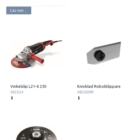
Totalhöjden anges inkl M14-fästet.
Läs mer ...
Stödrondellen är avsiktligt underdimensionerad, faktisk diameter 121
mm.
Vinkelslip L21-6 230
Knivblad Robotklippare
391514
AB1009R