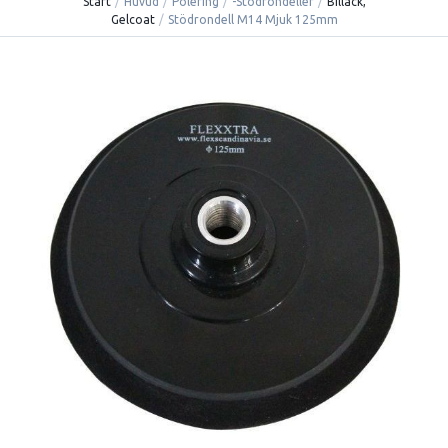
Start
/
Huvud
/
Polering
/
-Stödrondeller
/
Billack,
Gelcoat
/
Stödrondell M14 Mjuk 125mm