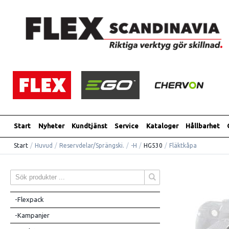
Start
Nyheter
Kundtjänst
Service
Kataloger
Hållbarhet
Start
/
Huvud
/
Reservdelar/Sprängski.
/
-H
/
HG530
/
Fläktkåpa
-Flexpack
-Kampanjer