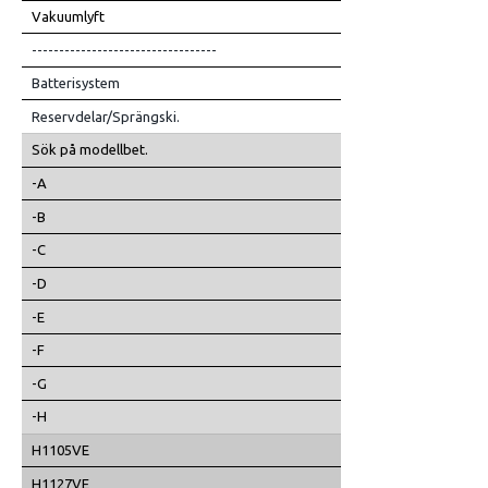
Vakuumlyft
----------------------------------
Batterisystem
Reservdelar/Sprängski.
Sök på modellbet.
-A
-B
-C
-D
-E
-F
-G
-H
H1105VE
H1127VE