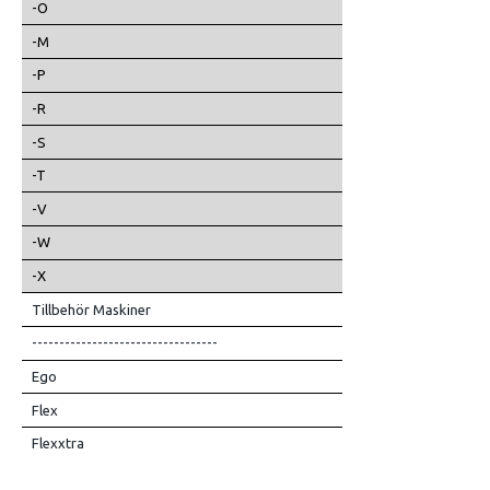
-O
-M
-P
-R
-S
-T
-V
-W
-X
Tillbehör Maskiner
----------------------------------
Ego
Flex
Flexxtra