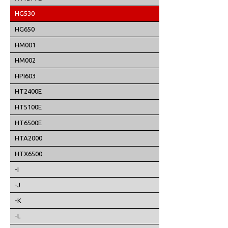
HG530
HG650
HM001
HM002
HPI603
HT2400E
HT5100E
HT6500E
HTA2000
HTX6500
-I
-J
-K
-L