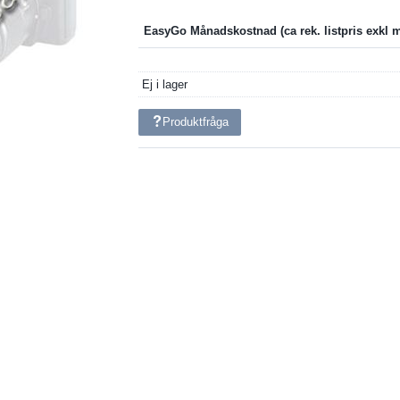
EasyGo Månadskostnad
Ej i lager
Produktfråga