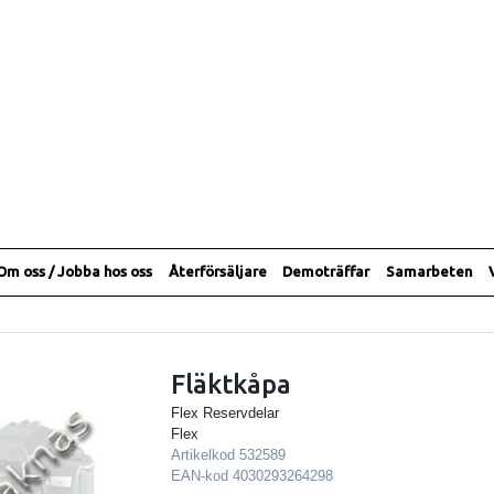
Om oss / Jobba hos oss
Återförsäljare
Demoträffar
Samarbeten
Fläktkåpa
Flex Reservdelar
Flex
Artikelkod
532589
EAN-kod
4030293264298