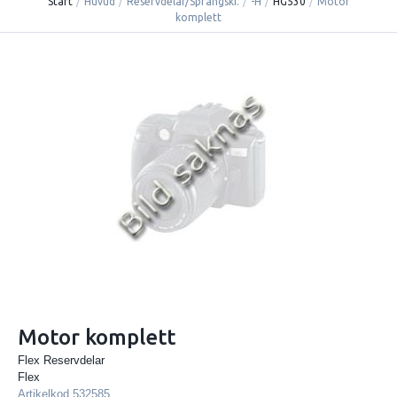
Start
/
Huvud
/
Reservdelar/Sprängski.
/
-H
/
HG530
/
Motor
komplett
Motor komplett
Flex Reservdelar
Flex
Artikelkod
532585