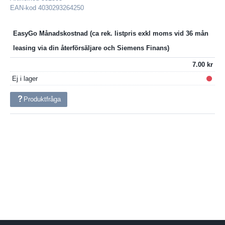
EAN-kod
4030293264250
EasyGo Månadskostnad
7.00
Ej i lager
Produktfråga