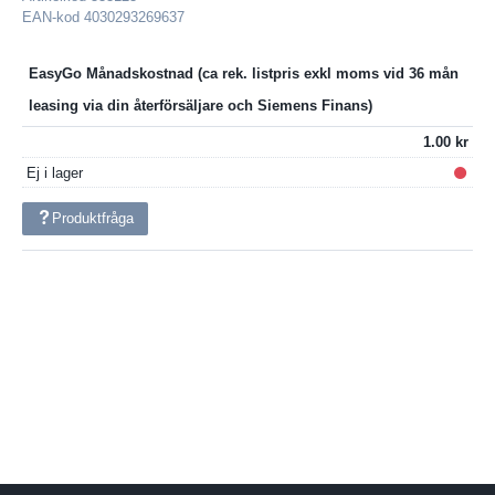
EAN-kod
4030293269637
EasyGo Månadskostnad
1.00
Ej i lager
Produktfråga