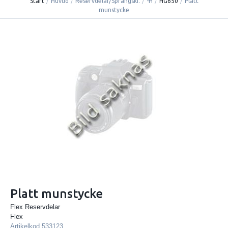
Start
/
Huvud
/
Reservdelar/Sprängski.
/
-H
/
HG650
/
Platt
munstycke
Platt munstycke
Flex Reservdelar
Flex
Artikelkod
533123