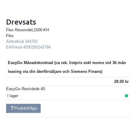
Drevsats
Flex ReservdeL1506-KH
Flex
Artikelkod
344702
EAN-kod
4030293142794
EasyGo Månadskostnad
28.00
EasyGo Restvärde
40
I lager
Produktfråga