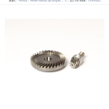
Start
/
Huvud
/
Reservdelar/Sprängski.
/
-L
/
LL1107VEA
/
Drevsats