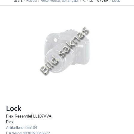
Start
/
Huvud
/
Reservdelar/Sprängski.
/
-L
/
LL1107VEA
/
Lock
Lock
Flex Reservdel LL107VVA
Flex
Artikelkod
255104
EAN-kod
4030293046672