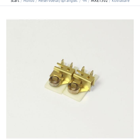
Start
/
Huvud
/
Reservdelar/Sprängski.
/
-M
/
MXE1302
/
Kolhållare