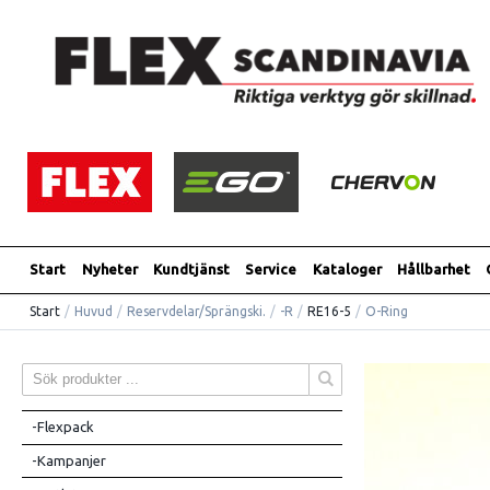
Start
Nyheter
Kundtjänst
Service
Kataloger
Hållbarhet
Start
/
Huvud
/
Reservdelar/Sprängski.
/
-R
/
RE16-5
/
O-Ring
-Flexpack
-Kampanjer