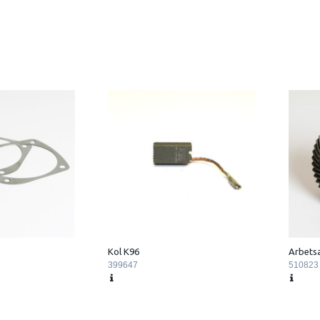
Kol K96
Arbets
399647
510823