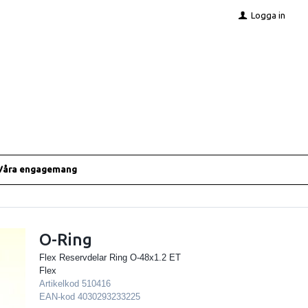
Logga in
Våra engagemang
O-Ring
Flex Reservdelar Ring O-48x1.2 ET
Flex
Artikelkod
510416
EAN-kod
4030293233225