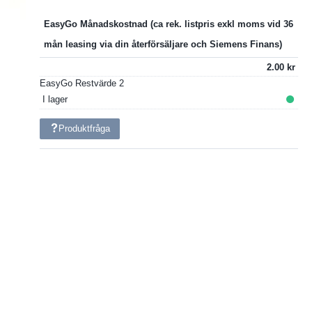
EasyGo Månadskostnad
2.00
EasyGo Restvärde
2
I lager
Produktfråga