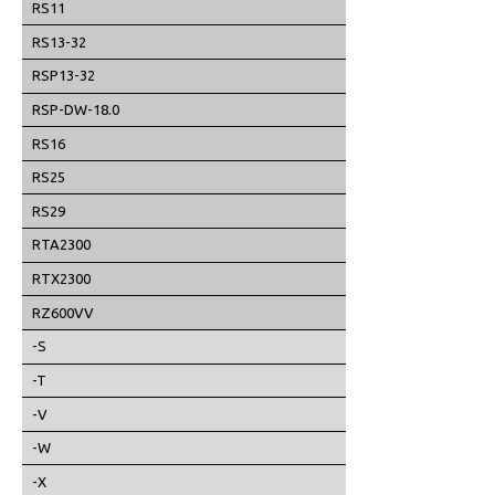
RS11
RS13-32
RSP13-32
RSP-DW-18.0
RS16
RS25
RS29
RTA2300
RTX2300
RZ600VV
-S
-T
-V
-W
-X