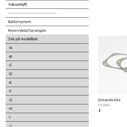
Vakuumlyft
----------------------------------
Batterisystem
Reservdelar/Sprängski.
Sök på modellbet.
-A
-B
-C
-D
-E
-F
-G
Distansbricka
511846
-H
-I
-J