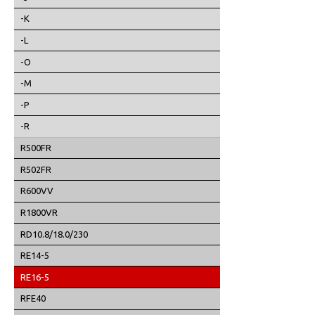
-K
-L
-O
-M
-P
-R
R500FR
R502FR
R600VV
R1800VR
RD10.8/18.0/230
RE14-5
RE16-5
RFE40