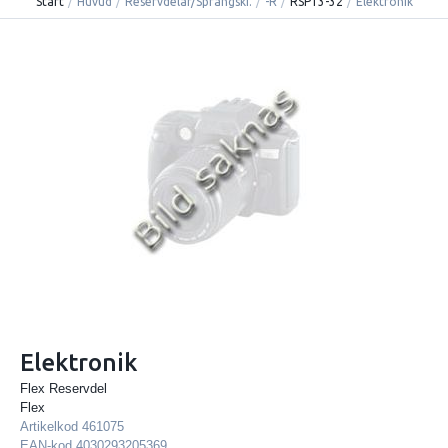
Start
/
Huvud
/
Reservdelar/Sprängski.
/
-R
/
RSP13-32
/
Elektronik
Elektronik
Flex Reservdel
Flex
Artikelkod
461075
EAN-kod
4030293205369