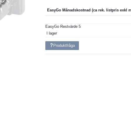
EasyGo Månadskostnad
EasyGo Restvärde
5
I lager
Produktfråga