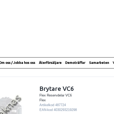
Om oss / Jobba hos oss
Återförsäljare
Demoträffar
Samarbeten
Brytare VC6
Flex Reservdelar VC6
Flex
Artikelkod
487724
EAN-kod
4030293219298