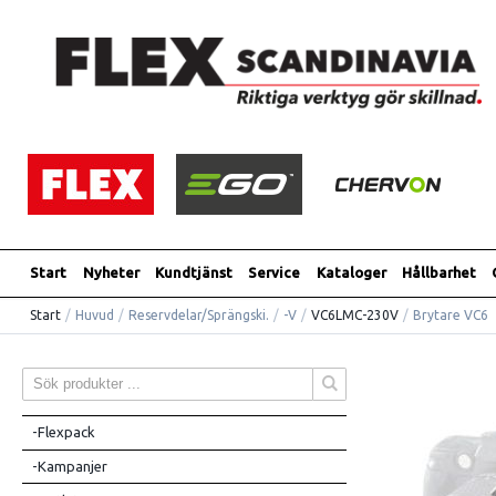
Start
Nyheter
Kundtjänst
Service
Kataloger
Hållbarhet
Start
/
Huvud
/
Reservdelar/Sprängski.
/
-V
/
VC6LMC-230V
/
Brytare VC6
-Flexpack
-Kampanjer