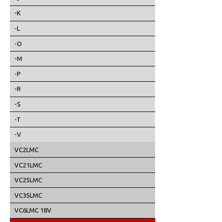
-K
-L
-O
-M
-P
-R
-S
-T
-V
VC2LMC
VC21LMC
VC25LMC
VC35LMC
VC6LMC 18V