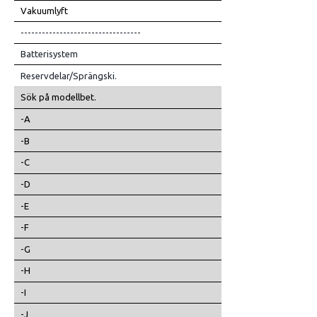
Vakuumlyft
----------------------------------
Batterisystem
Reservdelar/Sprängski.
Sök på modellbet.
-A
-B
-C
-D
-E
-F
-G
-H
-I
-J