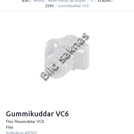
Start
/
Huvud
/
Reservdelar/Sprängski.
/
-V
/
VC6LMC-
230V
/
Gummikuddar VC6
Gummikuddar VC6
Flex Reservdelar VC6
Flex
Artikelkod
487937