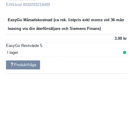
EAN-kod
4030293219489
EasyGo Månadskostnad
3.00
EasyGo Restvärde
5
I lager
Produktfråga