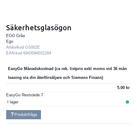
Säkerhetsglasögon
EGO Gråa
Ego
Artikelkod
GS002E
EAN-kod
6943594501284
EasyGo Månadskostnad
5.00
EasyGo Restvärde
7
I lager
Produktfråga