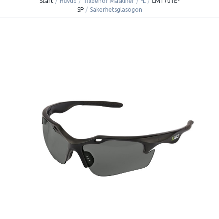
Start
/
Huvud
/
Tillbehör Maskiner
/
-L
/
LM1701E-
SP
/
Säkerhetsglasögon