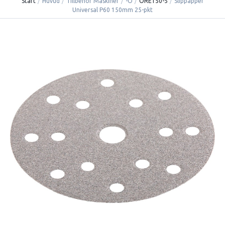
Start
/
Huvud
/
Tillbehör Maskiner
/
-O
/
ORE150-5
/
Slippapper
Universal P60 150mm 25-pkt