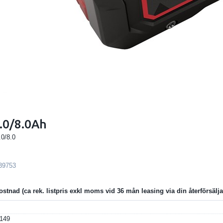
8.0/8.0Ah
.0/8.0
39753
ostnad
149