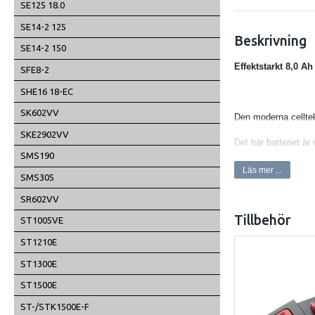
SE125 18.0
SE14-2 125
Beskrivning
SE14-2 150
Effektstarkt 8,0 A
SFE8-2
SHE16 18-EC
SK602VV
Den moderna celltek
SKE2902VV
Det här batteriet ä
SMS190
Den patenterade T
Läs mer ...
SMS305
därför battericellern
SR602VV
Tillbehör
Electronic Managem
ST1005VE
ST1210E
batteriets och verk
ST1300E
Soft-Grip-ytorna på
ST1500E
Batteripaketet FLEX
ST-/STK1500E-F