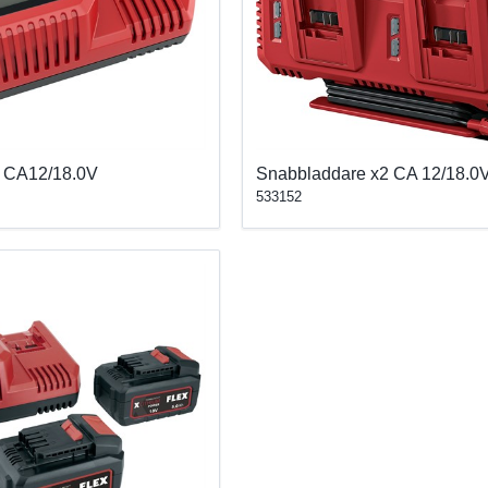
 CA12/18.0V
Snabbladdare x2 CA 12/18.0
533152