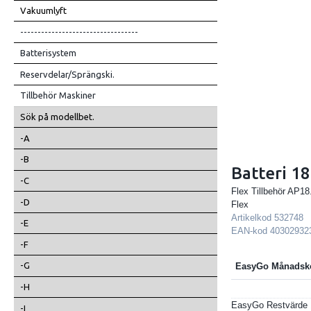
Vakuumlyft
----------------------------------
Batterisystem
Reservdelar/Sprängski.
Tillbehör Maskiner
Sök på modellbet.
-A
-B
Batteri 1
-C
Flex Tillbehör AP18
-D
Flex
Artikelkod
532748
-E
EAN-kod
40302932
-F
-G
EasyGo Månadsk
-H
EasyGo Restvärde
-I