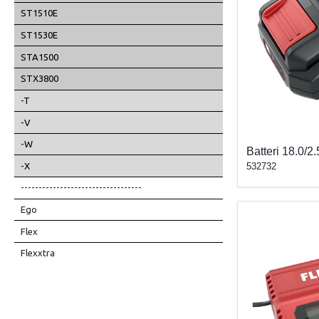
och urladdningssky
ST1510E
ST1530E
STA1500
STX3800
-T
-V
-W
Batteri 18.0/2
-X
532732
----------------------------------
Ego
Flex
Flexxtra