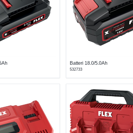
ddet ,damm- och stänkskyddet samt den överskådliga laddningsindikeringen.
.5Ah
Batteri 18.0/5.0Ah
532733