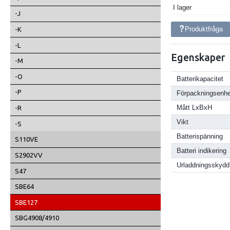
I lager
-J
Produktfråga
-K
-L
Egenskaper
-M
-O
Batterikapacitet
-P
Förpackningsenhe
Mått LxBxH
-R
Vikt
-S
Batterispänning
S110VE
Batteri indikering
S2902VV
Urladdningsskydd
S47
SBE64
SBE127
SBG4908/4910