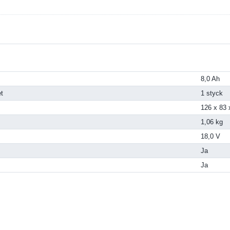
8,0 Ah
t
1 styck
126 x 83
1,06 kg
18,0 V
Ja
Ja