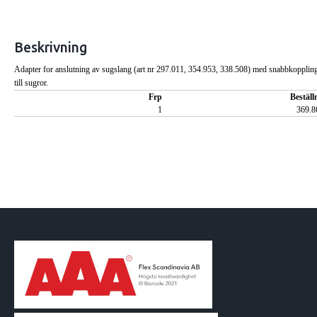
Beskrivning
Adapter for anslutning av sugslang (art nr 297.011, 354.953, 338.508) med snabbkopplin
till sugror.
Frp
Beställ
1
369.8