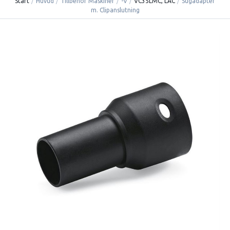
Start
/
Huvud
/
Tillbehör Maskiner
/
-V
/
VC35LMC, LAC
/
Sugadapter
m. Clipanslutning