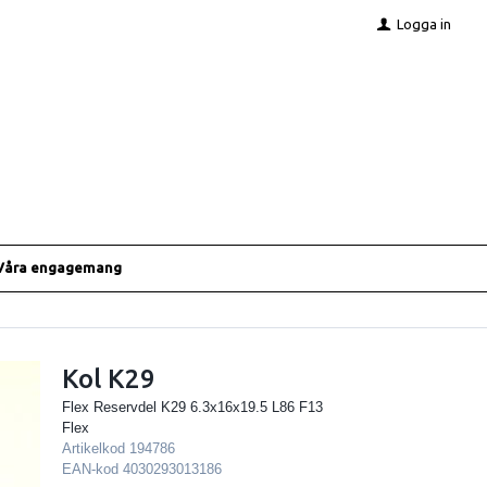
Logga in
Våra engagemang
Kol K29
Flex Reservdel K29 6.3x16x19.5 L86 F13
Flex
Artikelkod
194786
EAN-kod
4030293013186