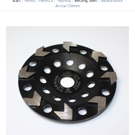
Start
/
Huvud
/
Flexxtra
/
-Slipning
/
Betong, Sten
/
Slipskål Black
Arrow 150mm