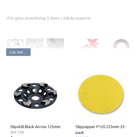
-För grov avverkning 1-3mm i hårda material
Läs mer ...
Användning:
För grov avverkning 1-3mm i hårda material (ej sten)
T ex betong, hård puts, betonggrader, hård spackel, håldäck.
Skålen lämpar sig även för slipning av torra restbeläggningar av färg,
lim, epoxi,
polyuretan samt andra kletande beläggningar på betong.
Kvalitet:
En högpresterande diamantslipskål med aggressiv
segmentsutformning
Slipskål Black Arrow 125mm
Slippapper P120 225mm 25-
som lämpar sig ypperligt för omfattande slipning av betongytor samt
304.736
pack
fallbyggnad. Stålkärnans speciella