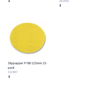
282405
utformning ger en förbättrad kylning samt en effektiv dammavskiljning.
FleXXtra diamantslipskålar:
tillverkas enligt gällande EN-normer samt i det närmaste uteslutande
hos leverantör medlem i oSa.
Segmenten är genomgående hårdlödda till stålkärnan, har en
diamantkvalitet och blandning fullt anpassad
till det ämnade arbetsstycket. Detta gör att våra slipskålar har hög
prestanda och lång livslängd.
Slippapper P180 225mm 25-
pack
311987