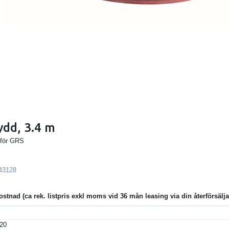
ydd, 3.4 m
 för GRS
43128
ostnad
20