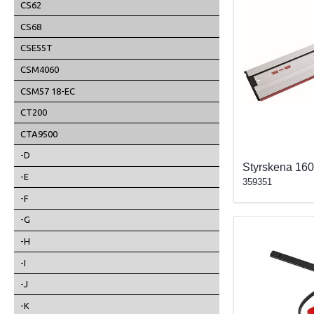
CS62
CS68
CSE55T
CSM4060
CSM57 18-EC
CT200
CTA9500
-D
Styrskena 1
-E
359351
-F
-G
-H
-I
-J
-K