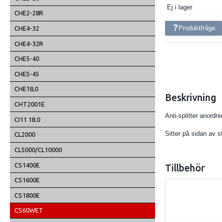
Ej i lager
CHE2-28R
Produktfråga
CHE4-32
CHE4-32R
CHE5-40
CHE5-45
CHE18,0
Beskrivning
CHT2001E
Anti-splitter anord
CI11 18.0
Sitter på sidan av 
CL2000
CL5000/CL10000
CS1400E
Tillbehör
CS1600E
CS1800E
CS60WET