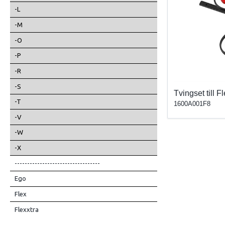
-L
-M
-O
-P
-R
-S
Tvingset till 
-T
1600A001F8
-V
-W
-X
----------------------------------
Ego
Flex
Flexxtra