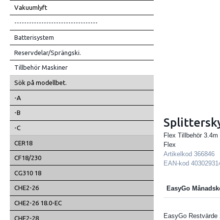
Vakuumlyft
----------------------------------
Batterisystem
Reservdelar/Sprängski.
Tillbehör Maskiner
Sök på modellbet.
-A
-B
Splittersk
-C
Flex Tillbehör 3.4m
CER18
Flex
Artikelkod
366846
CF18/230
EAN-kod
40302931
CG310 18
CHE2-26
EasyGo Månadsk
CHE2-26 18.0-EC
EasyGo Restvärde
CHE2-28